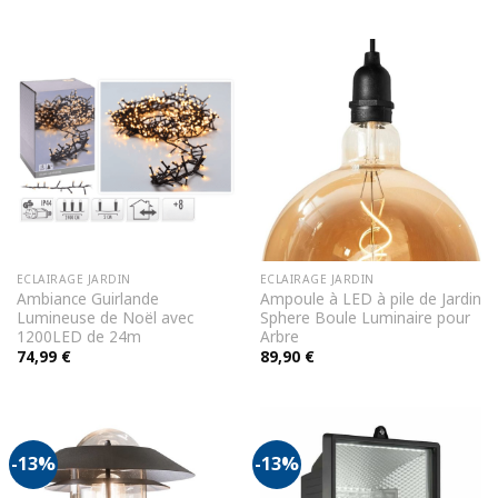
prix
prix
initial
actuel
était :
est :
220,00 €.
199,99 €.
ECLAIRAGE JARDIN
ECLAIRAGE JARDIN
Ambiance Guirlande
Ampoule à LED à pile de Jardin
Lumineuse de Noël avec
Sphere Boule Luminaire pour
1200LED de 24m
Arbre
74,99
€
89,90
€
-13%
-13%