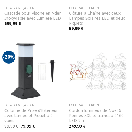
ECLAIRAGE JARDIN
ECLAIRAGE JARDIN
Cascade pour Piscine en Acier
Clôture à Chaîne avec deux
Inoxydable avec Lumière LED
Lampes Solaires LED et deux
Piquets
699,99
€
59,99
€
-20%
ECLAIRAGE JARDIN
ECLAIRAGE JARDIN
Colonne de Prise d’Extérieur
Cordon lumineux de Noël 6
avec Lampe et Piquet à 2
Rennes XXL et traîneau 2160
voies
LED 7 m
Le
Le
99,99
€
79,99
€
249,99
€
prix
prix