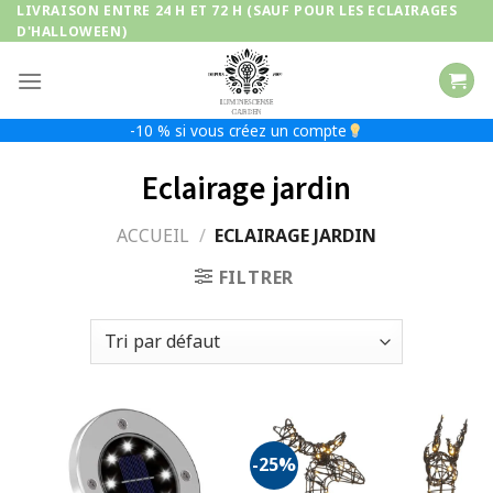
Passer
LIVRAISON ENTRE 24 H ET 72 H (SAUF POUR LES ECLAIRAGES
D'HALLOWEEN)
au
contenu
-10 % si vous créez un compte
Eclairage jardin
ACCUEIL
/
ECLAIRAGE JARDIN
FILTRER
-25%