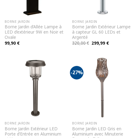
BORNE JARDIN
BORNE JARDIN
Borne Jardin d’Allée Lampe à
Borne Jardin Extérieur Lampe
LED d’extérieur 9W en Noir et
à capteur GL 60 LEDs et
Ovale
Argenté
Le
Le
99,90
€
320,00
€
299,99
€
prix
prix
initial
actuel
était :
est :
320,00 €.
299,99 €.
-27%
BORNE JARDIN
BORNE JARDIN
Borne Jardin Extérieur LED
Borne Jardin LED Gris en
Porte d’Entrée en Aluminium
Aluminium avec Minuterie