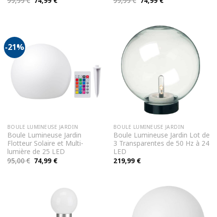
99,99
€
74,99
€
99,99
€
74,99
€
prix
prix
prix
prix
initial
actuel
initial
actuel
était :
est :
était :
est :
99,99 €.
74,99 €.
99,99 €.
74,99 €.
-21%
BOULE LUMINEUSE JARDIN
BOULE LUMINEUSE JARDIN
Boule Lumineuse Jardin
Boule Lumineuse Jardin Lot de
Flotteur Solaire et Multi-
3 Transparentes de 50 Hz à 24
lumière de 25 LED
LED
Le
Le
95,00
€
74,99
€
219,99
€
prix
prix
initial
actuel
était :
est :
95,00 €.
74,99 €.