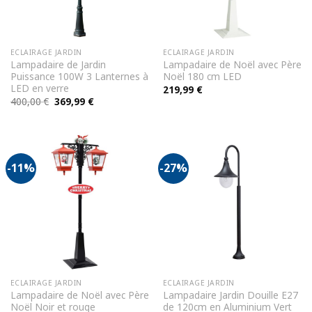
ECLAIRAGE JARDIN
ECLAIRAGE JARDIN
Lampadaire de Jardin
Lampadaire de Noël avec Père
Puissance 100W 3 Lanternes à
Noël 180 cm LED
LED en verre
219,99
€
Le
Le
400,00
€
369,99
€
prix
prix
initial
actuel
était :
est :
400,00 €.
369,99 €.
-11%
-27%
ECLAIRAGE JARDIN
ECLAIRAGE JARDIN
Lampadaire de Noël avec Père
Lampadaire Jardin Douille E27
Noël Noir et rouge
de 120cm en Aluminium Vert