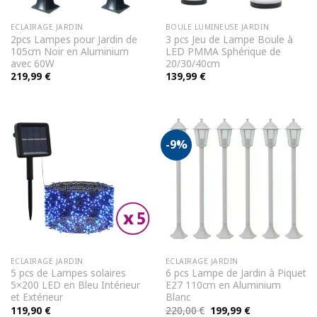
ECLAIRAGE JARDIN
BOULE LUMINEUSE JARDIN
2pcs Lampes pour Jardin de
3 pcs Jeu de Lampe Boule à
105cm Noir en Aluminium
LED PMMA Sphérique de
avec 60W
20/30/40cm
219,99
€
139,99
€
-9%
ECLAIRAGE JARDIN
ECLAIRAGE JARDIN
5 pcs de Lampes solaires
6 pcs Lampe de Jardin à Piquet
5×200 LED en Bleu Intérieur
E27 110cm en Aluminium
et Extérieur
Blanc
Le
Le
119,90
€
220,00
€
199,99
€