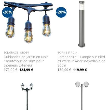
-26%
-20%
ECLAIRAGE JARDIN
BORNE JARDIN
Guirlandes de Jardin en Noir
Lampadaire | Lampe sur Pied
Caoutchouc de 10m pour
d’Extérieur Acier inoxydable de
Intérieur/Extérieur
80cm
Le
Le
Le
Le
170,00
€
124,99
€
150,00
€
119,99
€
prix
prix
prix
prix
initial
actuel
initial
actuel
était :
est :
était :
est :
170,00 €.
124,99 €.
150,00 €.
119,99 €.