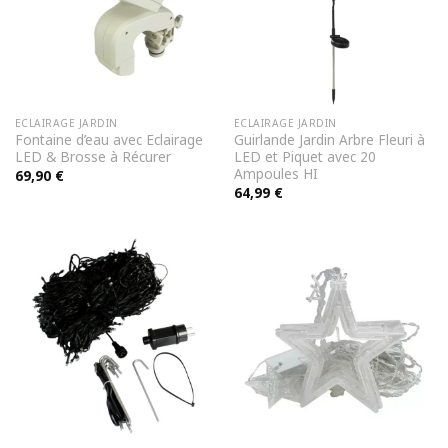
ECLAIRAGE JARDIN
ECLAIRAGE JARDIN
Fontaine d’eau avec Eclairage
Guirlande Jardin Arbre Fleuri à
LED & Brosse à Récurer
LED et Piquet avec 20
Ampoules HI
69,90
€
64,99
€