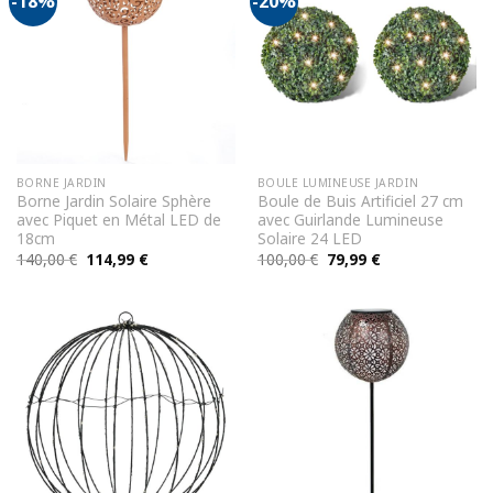
-18%
-20%
BORNE JARDIN
BOULE LUMINEUSE JARDIN
Borne Jardin Solaire Sphère
Boule de Buis Artificiel 27 cm
avec Piquet en Métal LED de
avec Guirlande Lumineuse
18cm
Solaire 24 LED
Le
Le
Le
Le
140,00
€
114,99
€
100,00
€
79,99
€
prix
prix
prix
prix
initial
actuel
initial
actuel
était :
est :
était :
est :
140,00 €.
114,99 €.
100,00 €.
79,99 €.