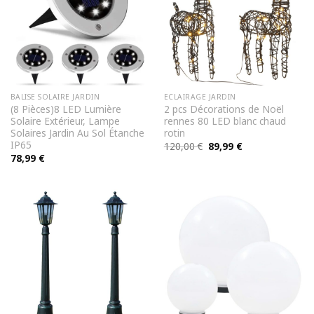
BALISE SOLAIRE JARDIN
ECLAIRAGE JARDIN
(8 Pièces)8 LED Lumière
2 pcs Décorations de Noël
Solaire Extérieur, Lampe
rennes 80 LED blanc chaud
Solaires Jardin Au Sol Étanche
rotin
IP65
Le
Le
120,00
€
89,99
€
prix
prix
78,99
€
initial
actuel
était :
est :
120,00 €.
89,99 €.