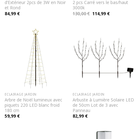
d’Extérieur 2pcs de 3W en Noir
2 pcs Carré vers le bas/haut
et Rond
3000k
Le
Le
84,99
€
130,00
€
114,99
€
prix
prix
initial
actuel
était :
est :
130,00 €.
114,99 €.
ECLAIRAGE JARDIN
ECLAIRAGE JARDIN
Arbre de Noël lumineux avec
Arbuste à Lumière Solaire LED
piquets 220 LED blanc froid
de 50cm Lot de 3 avec
180 cm
Panneau
59,99
€
82,99
€