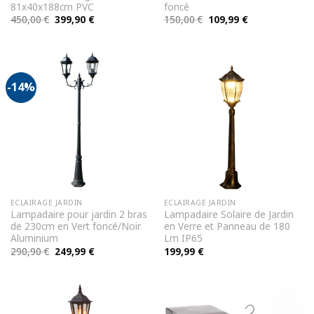
81x40x188cm PVC
foncé
Le
Le
Le
Le
450,00
€
399,90
€
150,00
€
109,99
€
prix
prix
prix
prix
initial
actuel
initial
actuel
était :
est :
était :
est :
450,00 €.
399,90 €.
150,00 €.
109,99 €.
-14%
ECLAIRAGE JARDIN
ECLAIRAGE JARDIN
Lampadaire pour jardin 2 bras
Lampadaire Solaire de Jardin
de 230cm en Vert foncé/Noir
en Verre et Panneau de 180
Aluminium
Lm IP65
Le
Le
290,90
€
249,99
€
199,99
€
prix
prix
initial
actuel
était :
est :
290,90 €.
249,99 €.