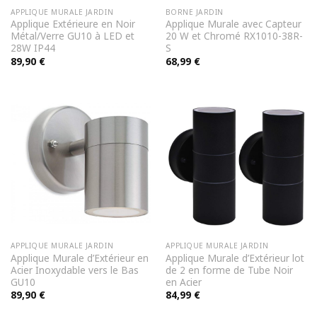
APPLIQUE MURALE JARDIN
BORNE JARDIN
Applique Extérieure en Noir
Applique Murale avec Capteur
Métal/Verre GU10 à LED et
20 W et Chromé RX1010-38R-
28W IP44
S
89,90
€
68,99
€
APPLIQUE MURALE JARDIN
APPLIQUE MURALE JARDIN
Applique Murale d’Extérieur en
Applique Murale d’Extérieur lot
Acier Inoxydable vers le Bas
de 2 en forme de Tube Noir
GU10
en Acier
89,90
€
84,99
€