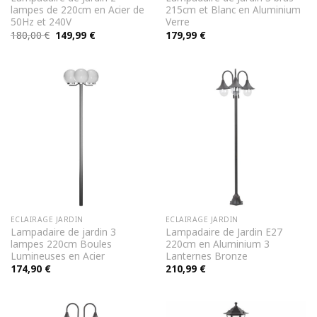
lampes de 220cm en Acier de
215cm et Blanc en Aluminium
50Hz et 240V
Verre
Le
Le
180,00
€
149,99
€
179,99
€
prix
prix
initial
actuel
était :
est :
180,00 €.
149,99 €.
ECLAIRAGE JARDIN
ECLAIRAGE JARDIN
Lampadaire de jardin 3
Lampadaire de Jardin E27
lampes 220cm Boules
220cm en Aluminium 3
Lumineuses en Acier
Lanternes Bronze
174,90
€
210,99
€