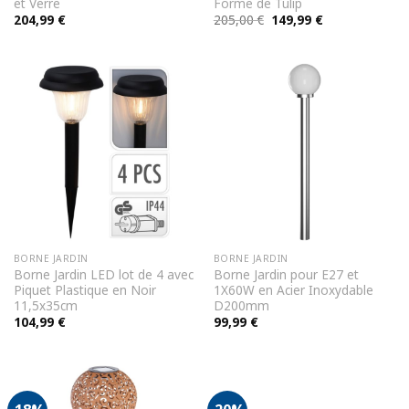
et Verre
Forme de Tulip
Le
Le
204,99
€
205,00
€
149,99
€
prix
prix
initial
actuel
était :
est :
205,00 €.
149,99 €.
BORNE JARDIN
BORNE JARDIN
Borne Jardin LED lot de 4 avec
Borne Jardin pour E27 et
Piquet Plastique en Noir
1X60W en Acier Inoxydable
11,5x35cm
D200mm
104,99
€
99,99
€