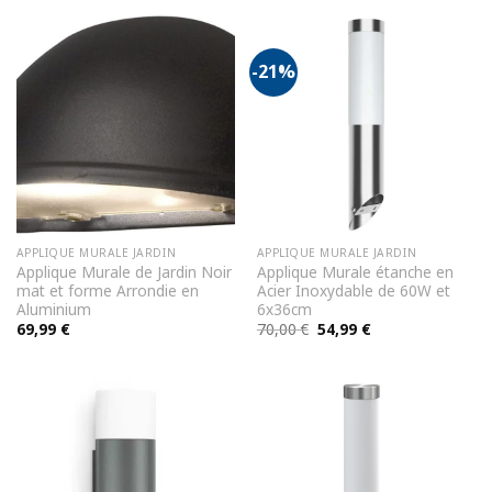
-21%
APPLIQUE MURALE JARDIN
APPLIQUE MURALE JARDIN
Applique Murale de Jardin Noir
Applique Murale étanche en
mat et forme Arrondie en
Acier Inoxydable de 60W et
Aluminium
6x36cm
Le
Le
69,99
€
70,00
€
54,99
€
prix
prix
initial
actuel
était :
est :
70,00 €.
54,99 €.