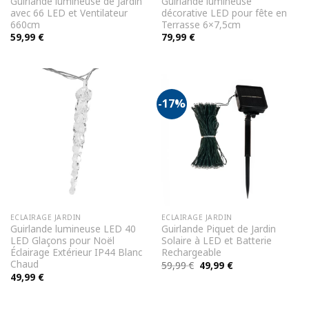
Guirlande lumineuse de Jardin
Guirlande lumineuse
avec 66 LED et Ventilateur
décorative LED pour fête en
660cm
Terrasse 6×7,5cm
59,99
€
79,99
€
-17%
ECLAIRAGE JARDIN
ECLAIRAGE JARDIN
Guirlande lumineuse LED 40
Guirlande Piquet de Jardin
LED Glaçons pour Noël
Solaire à LED et Batterie
Éclairage Extérieur IP44 Blanc
Rechargeable
Chaud
Le
Le
59,99
€
49,99
€
prix
prix
49,99
€
initial
actuel
était :
est :
59,99 €.
49,99 €.