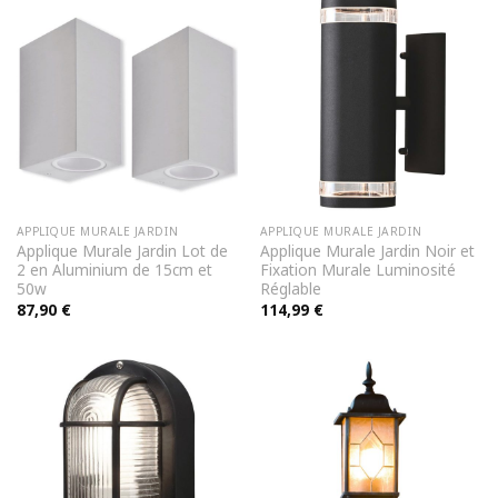
APPLIQUE MURALE JARDIN
APPLIQUE MURALE JARDIN
Applique Murale Jardin Lot de
Applique Murale Jardin Noir et
2 en Aluminium de 15cm et
Fixation Murale Luminosité
50w
Réglable
87,90
€
114,99
€