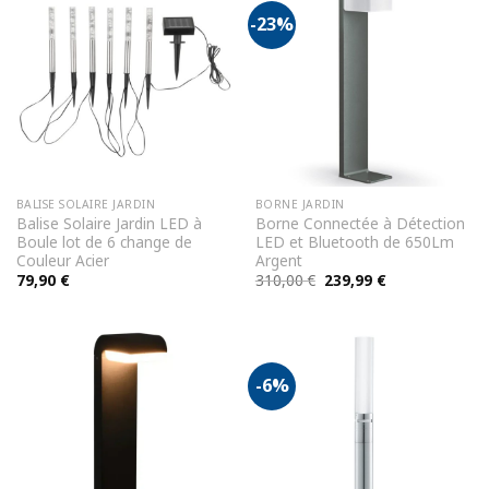
-23%
BALISE SOLAIRE JARDIN
BORNE JARDIN
Balise Solaire Jardin LED à
Borne Connectée à Détection
Boule lot de 6 change de
LED et Bluetooth de 650Lm
Couleur Acier
Argent
Le
Le
79,90
€
310,00
€
239,99
€
prix
prix
initial
actuel
était :
est :
310,00 €.
239,99 €.
-6%