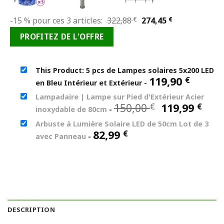
Le
Le
-15 % pour ces 3 articles:
322,88
€
274,45
€
prix
prix
PROFITEZ DE L'OFFRE
initial
actuel
était :
est :
322,88 €.
274,45 €.
This Product: 5 pcs de Lampes solaires 5x200 LED
119,90
€
en Bleu Intérieur et Extérieur
-
Lampadaire | Lampe sur Pied d'Extérieur Acier
Le
Le
150,00
119,99
€
€
inoxydable de 80cm
-
prix
prix
Arbuste à Lumière Solaire LED de 50cm Lot de 3
initial
act
82,99
€
avec Panneau
-
était :
est 
150,00 €.
119,
DESCRIPTION