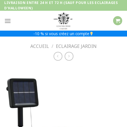
Passer
LIVRAISON ENTRE 24 H ET 72 H (SAUF POUR LES ECLAIRAGES
D'HALLOWEEN)
au
contenu
-10 % si vous créez un compte
ACCUEIL
/
ECLAIRAGE JARDIN