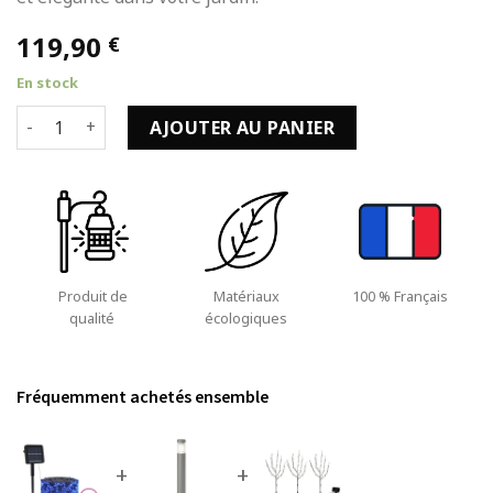
119,90
€
En stock
quantité de 5 pcs de Lampes solaires 5x200 LED en Bleu Inté
AJOUTER AU PANIER
Produit de
Matériaux
100 % Français
qualité
écologiques
Fréquemment achetés ensemble
+
+