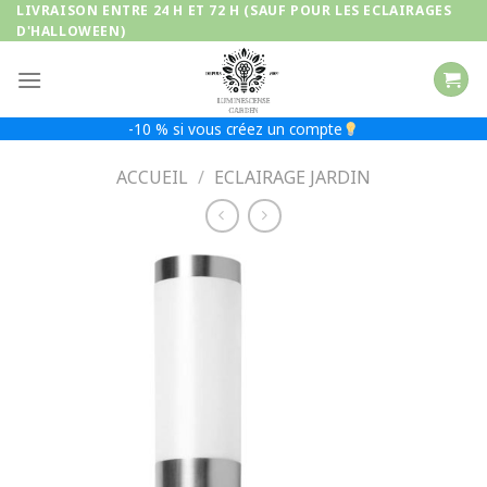
Passer
LIVRAISON ENTRE 24 H ET 72 H (SAUF POUR LES ECLAIRAGES
D'HALLOWEEN)
au
contenu
-10 % si vous créez un compte
ACCUEIL
/
ECLAIRAGE JARDIN