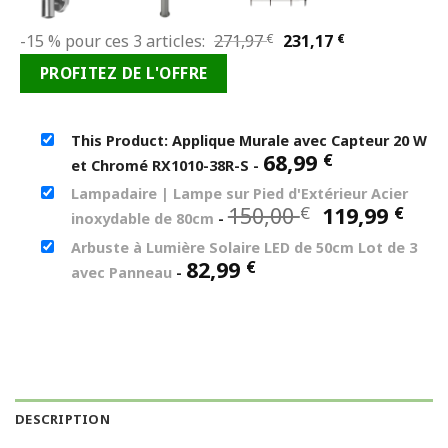
Le
Le
-15 % pour ces 3 articles:
271,97
€
231,17
€
prix
prix
PROFITEZ DE L'OFFRE
initial
actuel
était :
est :
271,97 €.
231,17 €.
This Product: Applique Murale avec Capteur 20 W
68,99
€
et Chromé RX1010-38R-S
-
Lampadaire | Lampe sur Pied d'Extérieur Acier
Le
Le
150,00
119,99
€
€
inoxydable de 80cm
-
prix
prix
Arbuste à Lumière Solaire LED de 50cm Lot de 3
initial
act
82,99
€
avec Panneau
-
était :
est 
150,00 €.
119,
DESCRIPTION