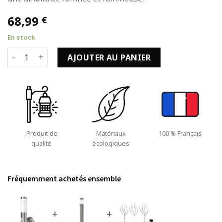
68,99
€
En stock
quantité de Applique Murale avec Capteur 20 W et Chromé 
AJOUTER AU PANIER
Produit de
Matériaux
100 % Français
qualité
écologiques
Fréquemment achetés ensemble
+
+