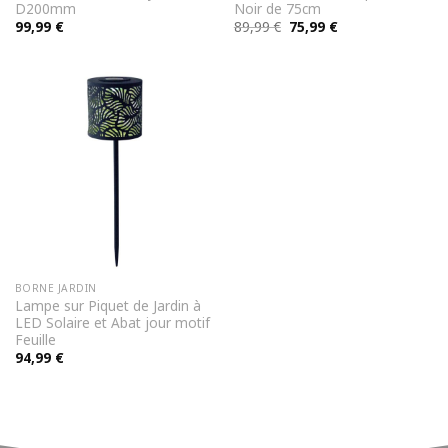
D200mm
Noir de 75cm
Le
Le
99,99
€
89,99
€
75,99
€
prix
prix
initial
actuel
était :
est :
89,99 €.
75,99 €.
BORNE JARDIN
Lampe sur Piquet de Jardin à
LED Solaire et Abat jour motif
Feuille
94,99
€