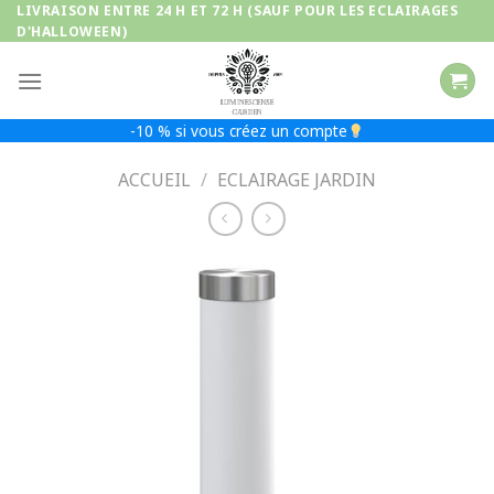
Passer
LIVRAISON ENTRE 24 H ET 72 H (SAUF POUR LES ECLAIRAGES
D'HALLOWEEN)
au
contenu
-10 % si vous créez un compte
ACCUEIL
/
ECLAIRAGE JARDIN