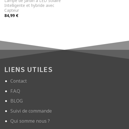
Lampe de Jardin à LED Solaire
Intelligente et hybride avec
Capteur
84,99
€
LIENS UTILES
Contact
F.A.Q
BLOG
Suivi de commande
Qui somme nous ?