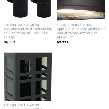
APPLIQUE MURALE JARDIN
APPLIQUE MURALE JARDIN
Applique Murale d’Extérieur lot
Applique Murale de Jardin Noir
de 2 en forme de Tube Noir
mat et forme Arrondie en
en Acier
Aluminium
84,99
€
69,99
€
APPLIQUE MURALE JARDIN