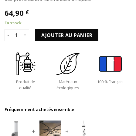
64,90
€
En stock
quantité de Applique Murale Jardin avec Fixation de 60W en
AJOUTER AU PANIER
Produit de
Matériaux
100 % Français
qualité
écologiques
Fréquemment achetés ensemble
+
+