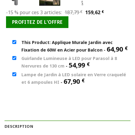
Le
Le
-15 % pour ces 3 articles:
187,79
€
159,62
€
prix
prix
PROFITEZ DE L'OFFRE
initial
actuel
était :
est :
187,79 €.
159,62 €.
This Product: Applique Murale Jardin avec
64,90
€
Fixation de 60W en Acier pour Balcon
-
Guirlande Lumineuse à LED pour Parasol à 8
54,99
€
Nervures de 130 cm
-
Lampe de Jardin à LED solaire en Verre craquelé
67,90
€
et 6 ampoules HI
-
DESCRIPTION