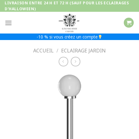
Passer
LIVRAISON ENTRE 24 H ET 72 H (SAUF POUR LES ECLAIRAGES
D'HALLOWEEN)
au
contenu
-10 % si vous créez un compte
ACCUEIL
/
ECLAIRAGE JARDIN