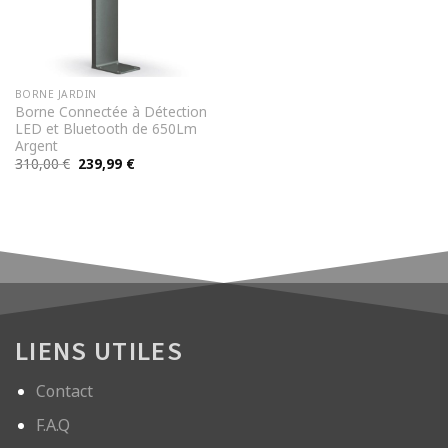
BORNE JARDIN
Borne Connectée à Détection
LED et Bluetooth de 650Lm
Argent
Le
Le
310,00
€
239,99
€
prix
prix
initial
actuel
était :
est :
310,00 €.
239,99 €.
LIENS UTILES
Contact
F.A.Q