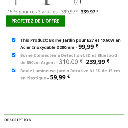
Le
Le
-15 % pour ces 3 articles:
399,97
€
339,97
€
prix
prix
PROFITEZ DE L'OFFRE
initial
actuel
était :
est :
399,97 €.
339,97 €.
This Product: Borne Jardin pour E27 et 1X60W en
99,99
€
Acier Inoxydable D200mm
-
Borne Connectée à Détection LED et Bluetooth
Le
Le
310,00
239,99
€
€
de 650Lm Argent
-
prix
prix
Boule Lumineuse Jardin Rotative à LED de 15 cm
initial
actue
59,99
€
en Plastique
-
était :
est :
310,00 €.
239,99
DESCRIPTION