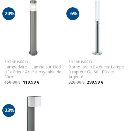
-20%
-6%
BORNE JARDIN
BORNE JARDIN
Lampadaire | Lampe sur Pied
Borne Jardin Extérieur Lampe
d’Extérieur Acier inoxydable de
à capteur GL 60 LEDs et
80cm
Argenté
Le
Le
Le
Le
150,00
€
119,99
€
320,00
€
299,99
€
prix
prix
prix
prix
initial
actuel
initial
actuel
était :
est :
était :
est :
150,00 €.
119,99 €.
320,00 €.
299,99 €.
-23%