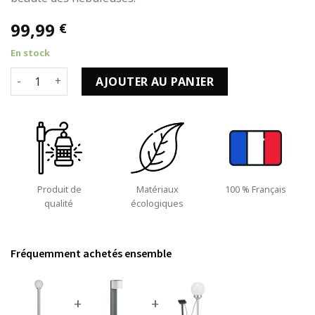
99,99
€
En stock
quantité de Borne Jardin pour E27 et 1X60W en Acier Inox
AJOUTER AU PANIER
Produit de
Matériaux
100 % Français
qualité
écologiques
Fréquemment achetés ensemble
+
+