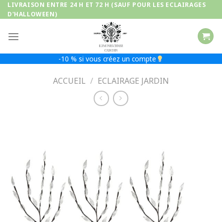
Passer
LIVRAISON ENTRE 24 H ET 72 H (SAUF POUR LES ECLAIRAGES
D'HALLOWEEN)
au
contenu
-10 % si vous créez un compte
ACCUEIL
/
ECLAIRAGE JARDIN