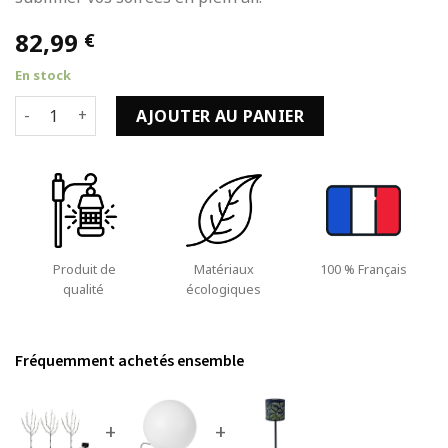
82,99
€
En stock
quantité de Arbuste à Lumière Solaire LED de 50cm Lot de 
AJOUTER AU PANIER
Produit de
Matériaux
100 % Français
qualité
écologiques
Fréquemment achetés ensemble
+
+