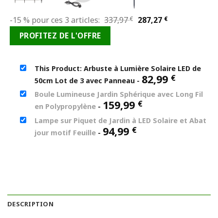
Le
Le
-15 % pour ces 3 articles:
337,97
€
287,27
€
prix
prix
PROFITEZ DE L'OFFRE
initial
actuel
était :
est :
337,97 €.
287,27 €.
This Product: Arbuste à Lumière Solaire LED de
82,99
€
50cm Lot de 3 avec Panneau
-
Boule Lumineuse Jardin Sphérique avec Long Fil
159,99
€
en Polypropylène
-
Lampe sur Piquet de Jardin à LED Solaire et Abat
94,99
€
jour motif Feuille
-
DESCRIPTION