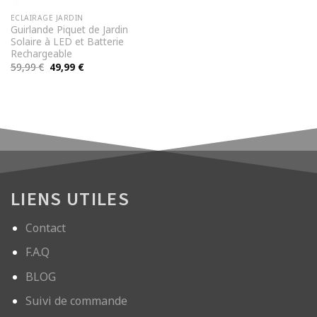
ECLAIRAGE JARDIN
Guirlande Piquet de Jardin
Solaire à LED et Batterie
Rechargeable
Le
Le
59,99
€
49,99
€
prix
prix
initial
actuel
était :
est :
59,99 €.
49,99 €.
LIENS UTILES
Contact
F.A.Q
BLOG
Suivi de commande