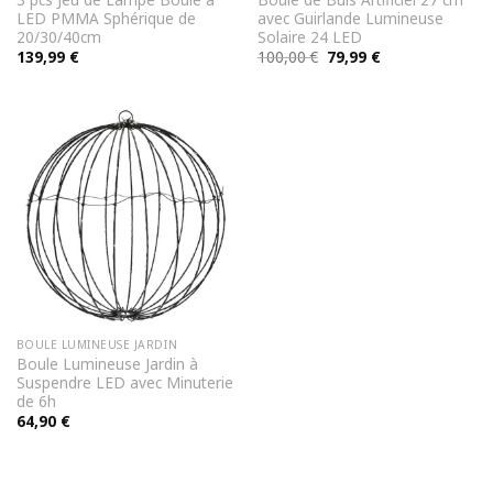
LED PMMA Sphérique de
avec Guirlande Lumineuse
20/30/40cm
Solaire 24 LED
Le
Le
139,99
€
100,00
€
79,99
€
prix
prix
initial
actuel
était :
est :
100,00 €.
79,99 €.
BOULE LUMINEUSE JARDIN
Boule Lumineuse Jardin à
Suspendre LED avec Minuterie
de 6h
64,90
€