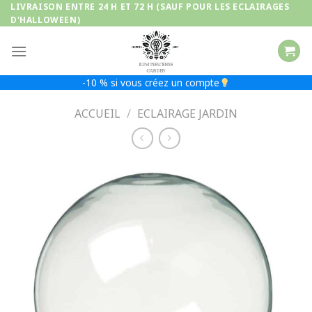
Passer
LIVRAISON ENTRE 24 H ET 72 H (SAUF POUR LES ECLAIRAGES
D'HALLOWEEN)
au
contenu
-10 % si vous créez un compte
ACCUEIL
/
ECLAIRAGE JARDIN