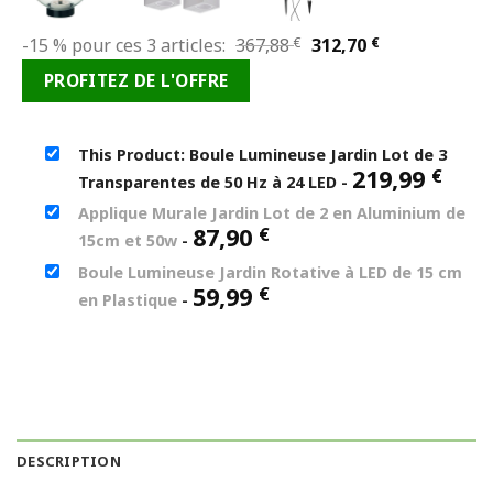
Le
Le
-15 % pour ces 3 articles:
367,88
€
312,70
€
prix
prix
PROFITEZ DE L'OFFRE
initial
actuel
était :
est :
367,88 €.
312,70 €.
This Product: Boule Lumineuse Jardin Lot de 3
219,99
€
Transparentes de 50 Hz à 24 LED
-
Applique Murale Jardin Lot de 2 en Aluminium de
87,90
€
15cm et 50w
-
Boule Lumineuse Jardin Rotative à LED de 15 cm
59,99
€
en Plastique
-
DESCRIPTION