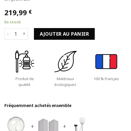
219,99
€
En stock
quantité de Boule Lumineuse Jardin Lot de 3 Transparentes
AJOUTER AU PANIER
Produit de
Matériaux
100 % Français
qualité
écologiques
Fréquemment achetés ensemble
+
+