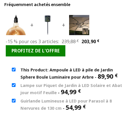
Fréquemment achetés ensemble
+
+
Le
Le
-15 % pour ces 3 articles:
239,88
€
203,90
€
prix
prix
PROFITEZ DE L'OFFRE
initial
actuel
était :
est :
239,88 €.
203,90 €.
This Product: Ampoule à LED à pile de Jardin
89,90
€
Sphere Boule Luminaire pour Arbre
-
Lampe sur Piquet de Jardin à LED Solaire et Abat
94,99
€
jour motif Feuille
-
Guirlande Lumineuse à LED pour Parasol à 8
54,99
€
Nervures de 130 cm
-