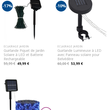
-17%
-10%
ECLAIRAGE JARDIN
ECLAIRAGE JARDIN
Guirlande Piquet de Jardin
Guirlande Lumineuse à LED
Solaire à LED et Batterie
avec Panneau solaire pour
Rechargeable
Belvédère
Le
Le
Le
Le
59,99
€
49,99
€
60,00
€
53,99
€
prix
prix
prix
prix
initial
actuel
initial
actuel
était :
est :
était :
est :
59,99 €.
49,99 €.
60,00 €.
53,99 €.