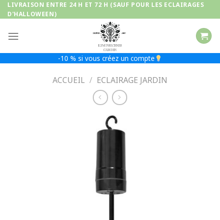
Passer
LIVRAISON ENTRE 24 H ET 72 H (SAUF POUR LES ECLAIRAGES
D'HALLOWEEN)
au
contenu
-10 % si vous créez un compte
ACCUEIL
/
ECLAIRAGE JARDIN