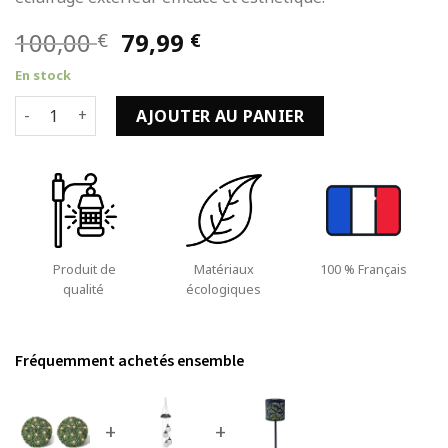
Le
Le
100,00
79,99
€
€
prix
prix
En stock
initial
actuel
quantité de Boule de Buis Artificiel 27 cm avec Guirlande L
était :
est :
AJOUTER AU PANIER
100,00 €.
79,99 €.
Produit de
Matériaux
100 % Français
qualité
écologiques
Fréquemment achetés ensemble
+
+