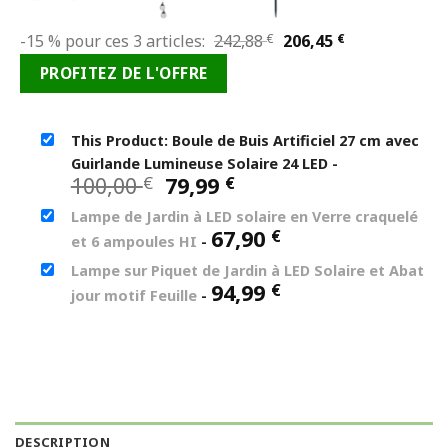
Le
Le
-15 % pour ces 3 articles:
242,88
€
206,45
€
prix
prix
PROFITEZ DE L'OFFRE
initial
actuel
était :
est :
242,88 €.
206,45 €.
This Product: Boule de Buis Artificiel 27 cm avec
Guirlande Lumineuse Solaire 24 LED
-
Le
Le
100,00
79,99
€
€
prix
prix
Lampe de Jardin à LED solaire en Verre craquelé
initial
actuel
67,90
€
et 6 ampoules HI
-
était :
est :
100,00 €.
79,99 €.
Lampe sur Piquet de Jardin à LED Solaire et Abat
94,99
€
jour motif Feuille
-
DESCRIPTION