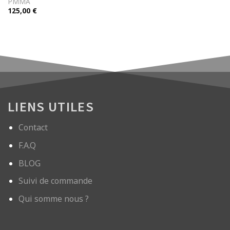
PMMA
125,00
€
LIENS UTILES
Contact
F.A.Q
BLOG
Suivi de commande
Qui somme nous ?