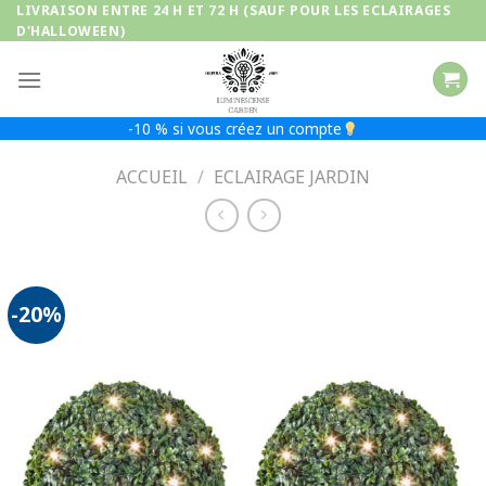
Passer
LIVRAISON ENTRE 24 H ET 72 H (SAUF POUR LES ECLAIRAGES
D'HALLOWEEN)
au
contenu
-10 % si vous créez un compte
ACCUEIL
/
ECLAIRAGE JARDIN
-20%