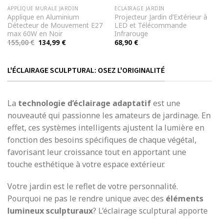
APPLIQUE MURALE JARDIN
ECLAIRAGE JARDIN
Applique en Aluminium
Projecteur Jardin d’Extérieur à
Détecteur de Mouvement E27
LED et Télécommande
max 60W en Noir
Infrarouge
Le
Le
155,00
€
134,99
€
68,90
€
prix
prix
initial
actuel
était :
est :
155,00 €.
134,99 €.
L'ÉCLAIRAGE SCULPTURAL: OSEZ L'ORIGINALITÉ
La
technologie d’éclairage adaptatif
est une
nouveauté qui passionne les amateurs de jardinage. En
effet, ces systèmes intelligents ajustent la lumière en
fonction des besoins spécifiques de chaque végétal,
favorisant leur croissance tout en apportant une
touche esthétique à votre espace extérieur.
Votre jardin est le reflet de votre personnalité.
Pourquoi ne pas le rendre unique avec des
éléments
lumineux sculpturaux
? L’éclairage sculptural apporte