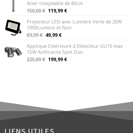
Acier inoxydable de 80cm
Le
Le
150,00
€
119,99
€
prix
prix
Projecteur LED avec Lumière Verte de 20W
initial
actuel
1000Lumens et Noir
était :
est :
Le
Le
69,99
€
49,99
€
150,00 €.
119,99 €.
prix
prix
Applique Extérieure à Détecteur GU10 max
initial
actuel
15W Anthracite Spot Duo
était :
est :
Le
Le
225,00
€
199,99
€
69,99 €.
49,99 €.
prix
prix
initial
actuel
était :
est :
225,00 €.
199,99 €.
LIENS UTILES