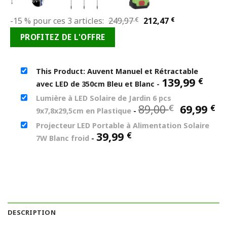
Le
Le
-15 % pour ces 3 articles:
249,97
€
212,47
€
prix
prix
PROFITEZ DE L'OFFRE
initial
actuel
était :
est :
249,97 €.
212,47 €.
This Product: Auvent Manuel et Rétractable
139,99
€
avec LED de 350cm Bleu et Blanc
-
Lumière à LED Solaire de Jardin 6 pcs
Le
L
89,00
69,99
€
€
9x7,8x29,5cm en Plastique
-
prix
pr
Projecteur LED Portable à Alimentation Solaire
initial
ac
39,99
€
7W Blanc froid
-
était :
es
89,00 €.
69
DESCRIPTION