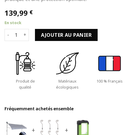
139,99
€
En stock
quantité de Auvent Manuel et Rétractable avec LED de 350c
AJOUTER AU PANIER
Produit de
Matériaux
100 % Français
qualité
écologiques
Fréquemment achetés ensemble
+
+