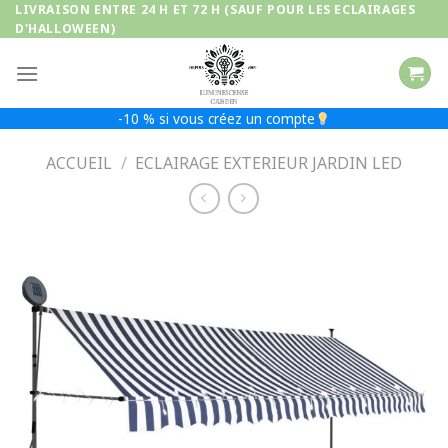
Passer
LIVRAISON ENTRE 24 H ET 72 H (SAUF POUR LES ECLAIRAGES
D'HALLOWEEN)
au
contenu
-10 % si vous créez un compte
ACCUEIL
/
ECLAIRAGE EXTERIEUR JARDIN LED