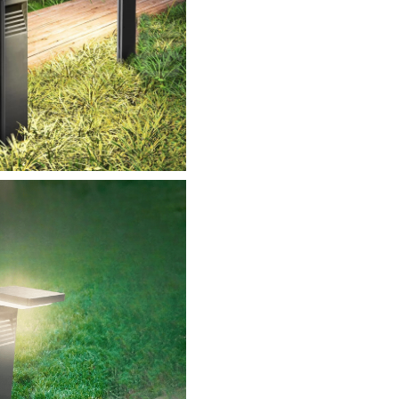
ini
éta
16