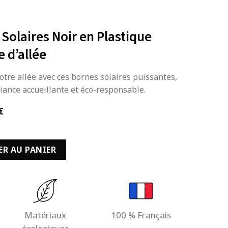
 Solaires Noir en Plastique
 d’allée
otre allée avec ces bornes solaires puissantes,
ance accueillante et éco-responsable.
Le
€
prix
actuel
ses Solaires Noir en Plastique 150Lm Eclairage d'allée
est :
ER AU PANIER
 €.
89,99 €.
Matériaux
100 % Français