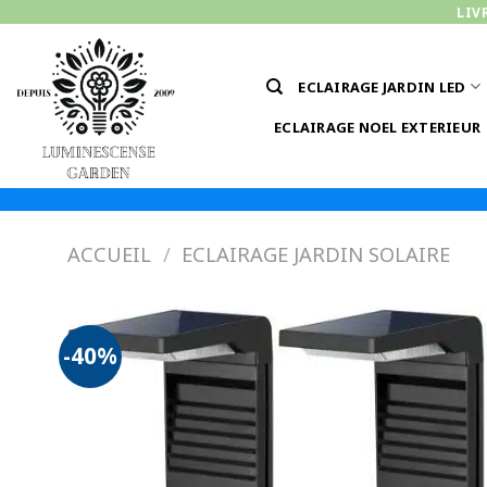
Passer
LIV
au
contenu
ECLAIRAGE JARDIN LED
ECLAIRAGE NOEL EXTERIEUR
ACCUEIL
/
ECLAIRAGE JARDIN SOLAIRE
-40%