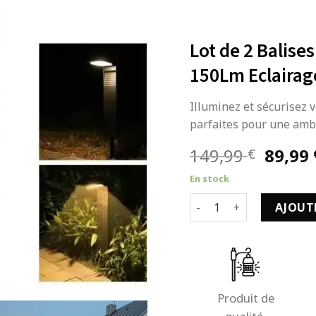
Lot de 2 Balises
150Lm Eclairage
Illuminez et sécurisez v
parfaites pour une ambi
Le
149,99
89,99
€
prix
En stock
initial
quantité de Lot de 2 Bali
était :
AJOUT
149,99
Produit de