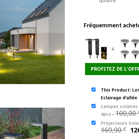
qualité
Fréquemment achet
+
PROFITEZ DE L'OFF
This Product: Lo
Eclairage d'allée
Lampes solaires à
100,00
4pcs
-
Projecteurs Sola
Le
169,90
12
€
pr