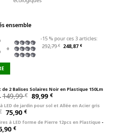
écologiques
és ensemble
-15 % pour ces 3 articles:
Le
Le
292,79
€
248,87
€
+
prix
prix
initial
actuel
RE
était :
est :
292,79 €.
248,87 €.
t de 2 Balises Solaires Noir en Plastique 150Lm
Le
Le
149,99
89,99
€
€
-
prix
prix
 LED de jardin pour sol et Allée en Acier gris
initial
actuel
Le
Le
75,90
€
€
était :
est :
prix
prix
149,99 €.
89,99 €.
ires à LED forme de Pierre 12pcs en Plastique
-
initial
actuel
Le
6,90
€
était :
est :
ix
prix
100,00 €.
75,90 €.