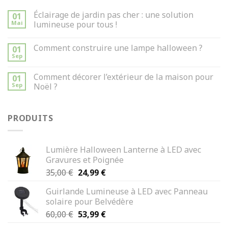
Éclairage de jardin pas cher : une solution
01
Mai
lumineuse pour tous !
Comment construire une lampe halloween ?
01
Sep
Comment décorer l’extérieur de la maison pour
01
Sep
Noël ?
PRODUITS
Lumière Halloween Lanterne à LED avec
Gravures et Poignée
Le
Le
35,00
€
24,99
€
prix
prix
Guirlande Lumineuse à LED avec Panneau
initial
actuel
solaire pour Belvédère
était :
est :
Le
Le
60,00
€
53,99
€
35,00 €.
24,99 €.
prix
prix