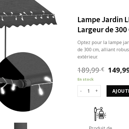
Lampe Jardin LE
Largeur de 300
Optez pour la lampe jar
de 300 cm, alliant robu
extérieur.
Le
189,99
149,9
€
prix
En stock
initial
quantité de Lampe Jardin
était :
AJOUT
189,99
Produit de