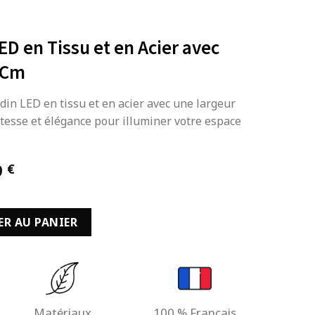
D en Tissu et en Acier avec
 Cm
din LED en tissu et en acier avec une largeur
stesse et élégance pour illuminer votre espace
Le
9
€
prix
actuel
 LED en Tissu et en Acier avec Largeur de 300 Cm
est :
ER AU PANIER
 €.
149,99 €.
Matériaux
100 % Français