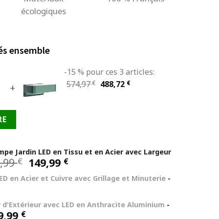
écologiques
és ensemble
-15 % pour ces 3 articles:
Le
Le
574,97
€
488,72
€
+
prix
prix
initial
actuel
RE
était :
est :
574,97 €.
488,72 €.
mpe Jardin LED en Tissu et en Acier avec Largeur
Le
Le
,99
149,99
€
€
prix
prix
ED en Acier et Cuivre avec Grillage et Minuterie
-
initial
actuel
était :
est :
189,99 €.
149,99 €.
 d'Extérieur avec LED en Anthracite Aluminium
-
Le
9,99
€