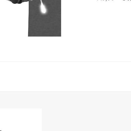
pr
ini
éta
44