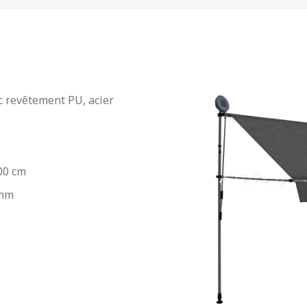
ec revêtement PU, acier
300 cm
 mm