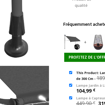
qualité
Fréquemment achet
+
PROFITEZ DE L'OFF
This Product: La
189
de 300 Cm
-
Lampe Jardin à L
104,99
€
Lampe à Capteur
Le
449,90
31
€