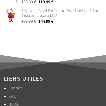
Le
Le
150,00
€
119,99
€
89,99 €.
69,99 €.
prix
prix
Éclairage Noël Extérieur Père Noël de 1,8m
initial
actuel
Tissu de Luxe à LED
était :
est :
Le
Le
170,00
€
144,99
€
150,00 €.
119,99 €.
prix
prix
initial
actuel
était :
est :
170,00 €.
144,99 €.
LIENS UTILES
Contact
F.A.Q
BLOG