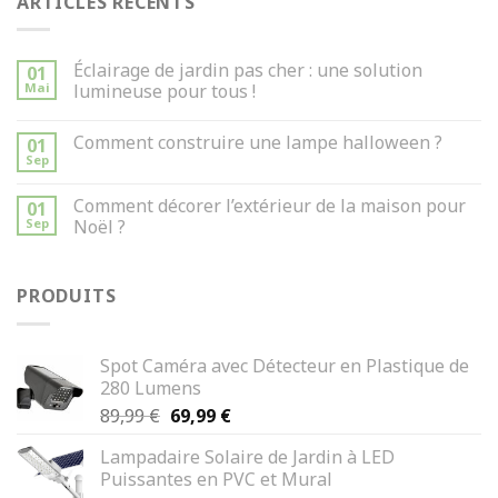
ARTICLES RÉCENTS
Éclairage de jardin pas cher : une solution
01
Mai
lumineuse pour tous !
Comment construire une lampe halloween ?
01
Sep
Comment décorer l’extérieur de la maison pour
01
Sep
Noël ?
PRODUITS
Spot Caméra avec Détecteur en Plastique de
280 Lumens
Le
Le
89,99
€
69,99
€
prix
prix
Lampadaire Solaire de Jardin à LED
initial
actuel
Puissantes en PVC et Mural
était :
est :