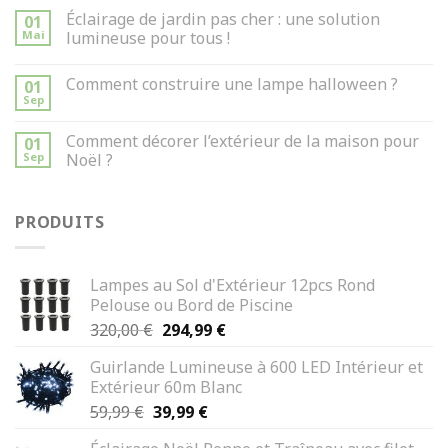
Éclairage de jardin pas cher : une solution
01
Mai
lumineuse pour tous !
Comment construire une lampe halloween ?
01
Sep
Comment décorer l’extérieur de la maison pour
01
Sep
Noël ?
PRODUITS
Lampes au Sol d'Extérieur 12pcs Rond
Pelouse ou Bord de Piscine
Le
Le
320,00
€
294,99
€
prix
prix
Guirlande Lumineuse à 600 LED Intérieur et
initial
actuel
Extérieur 60m Blanc
était :
est :
Le
Le
59,99
€
39,99
€
320,00 €.
294,99 €.
prix
prix