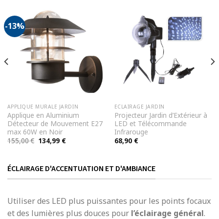
-13%
APPLIQUE MURALE JARDIN
ECLAIRAGE JARDIN
Applique en Aluminium
Projecteur Jardin d’Extérieur à
Détecteur de Mouvement E27
LED et Télécommande
max 60W en Noir
Infrarouge
Le
Le
155,00
€
134,99
€
68,90
€
prix
prix
initial
actuel
était :
est :
155,00 €.
134,99 €.
ÉCLAIRAGE D'ACCENTUATION ET D'AMBIANCE
Utiliser des LED plus puissantes pour les points focaux
et des lumières plus douces pour
l’éclairage général
.