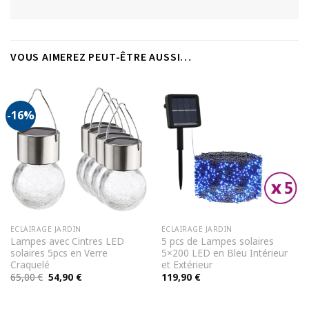
VOUS AIMEREZ PEUT-ÊTRE AUSSI…
-16%
ECLAIRAGE JARDIN
ECLAIRAGE JARDIN
Lampes avec Cintres LED
5 pcs de Lampes solaires
solaires 5pcs en Verre
5×200 LED en Bleu Intérieur
Craquelé
et Extérieur
Le
Le
65,00
€
54,90
€
119,90
€
prix
prix
initial
actuel
était :
est :