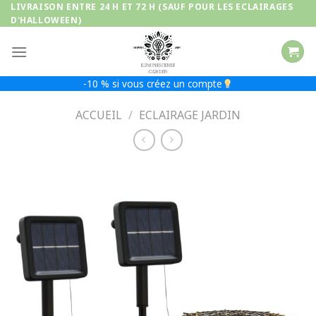
Passer
LIVRAISON ENTRE 24 H ET 72 H (SAUF POUR LES ECLAIRAGES
D'HALLOWEEN)
au
contenu
-10 % si vous créez un compte
ACCUEIL
/
ECLAIRAGE JARDIN