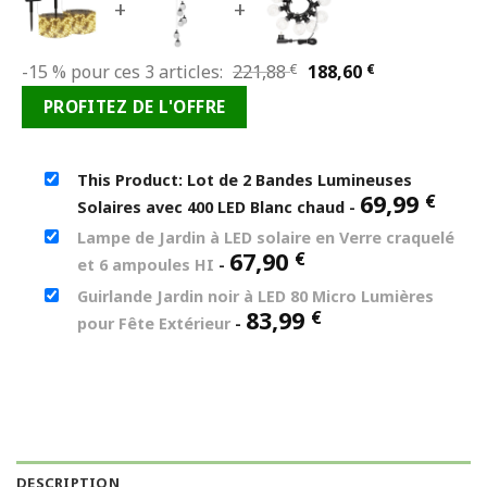
+
+
Le
Le
-15 % pour ces 3 articles:
221,88
€
188,60
€
prix
prix
PROFITEZ DE L'OFFRE
initial
actuel
était :
est :
221,88 €.
188,60 €.
This Product: Lot de 2 Bandes Lumineuses
69,99
€
Solaires avec 400 LED Blanc chaud
-
Lampe de Jardin à LED solaire en Verre craquelé
67,90
€
et 6 ampoules HI
-
Guirlande Jardin noir à LED 80 Micro Lumières
83,99
€
pour Fête Extérieur
-
DESCRIPTION