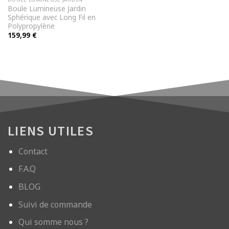
Boule Lumineuse Jardin
Sphérique avec Long Fil en
Polypropylène
159,99
€
LIENS UTILES
Contact
F.A.Q
BLOG
Suivi de commande
Qui somme nous ?