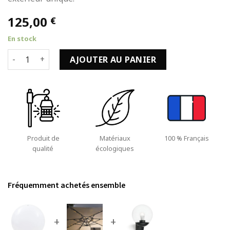
125,00
€
En stock
quantité de Lampe à LED sous Forme de Boule Sphérique 
AJOUTER AU PANIER
Produit de
Matériaux
100 % Français
qualité
écologiques
Fréquemment achetés ensemble
+
+