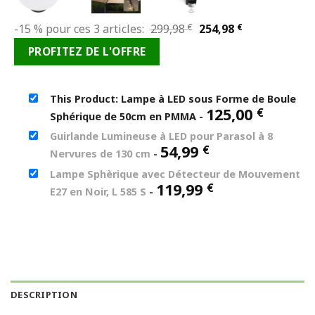
Le
Le
-15 % pour ces 3 articles:
299,98
€
254,98
€
prix
prix
PROFITEZ DE L'OFFRE
initial
actuel
était :
est :
299,98 €.
254,98 €.
This Product: Lampe à LED sous Forme de Boule
125,00
€
Sphérique de 50cm en PMMA
-
Guirlande Lumineuse à LED pour Parasol à 8
54,99
€
Nervures de 130 cm
-
Lampe Sphèrique avec Détecteur de Mouvement
119,99
€
E27 en Noir, L 585 S
-
DESCRIPTION