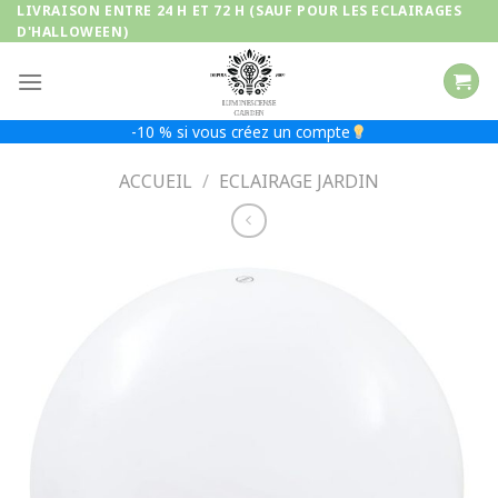
Passer
LIVRAISON ENTRE 24 H ET 72 H (SAUF POUR LES ECLAIRAGES
D'HALLOWEEN)
au
contenu
-10 % si vous créez un compte
ACCUEIL
/
ECLAIRAGE JARDIN