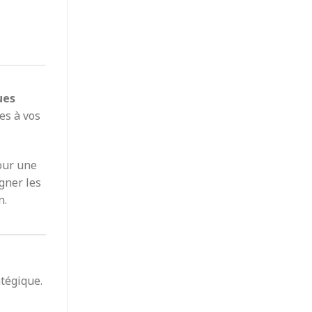
ues
ées à vos
our une
gner les
n.
atégique.