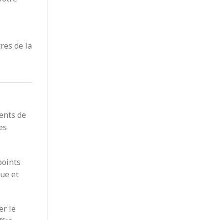
res de la
ments de
es
points
que et
er le