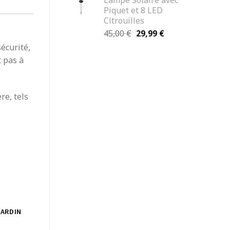
Lampe Solaire avec
était :
est :
Piquet et 8 LED
150,00 €.
119,99 €.
Citrouilles
Le
Le
45,00
€
29,99
€
prix
prix
sécurité,
initial
actuel
t pas à
était :
est :
45,00 €.
29,99 €.
re, tels
JARDIN