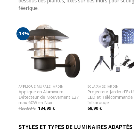
dessous des plantes, fixés sur des murs pour souli
féerique.
-13%
 LED
APPLIQUE MURALE JARDIN
ECLAIRAGE JARDIN
table
Applique en Aluminium
Projecteur Jardin d’Ext
et
Détecteur de Mouvement E27
LED et Télécommande
max 60W en Noir
Infrarouge
Le
Le
155,00
€
134,99
€
68,90
€
prix
prix
initial
actuel
était :
est :
155,00 €.
134,99 €.
STYLES ET TYPES DE LUMINAIRES ADAPTÉS