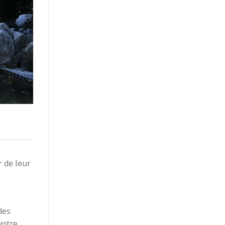
r de leur
des
votre