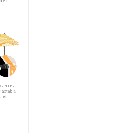
ffet
RDIN LED
ractable
c et
x
uel
:
,99 €.