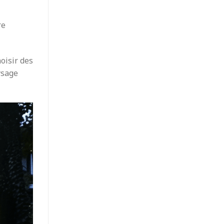
re
oisir des
ysage