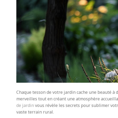
Chaque tesson de votre jardin cache une beauté à 
merveilles tout en créant une atmosphère accueill
de jardin
vous révèle les secrets pour sublimer votre
vaste terrain rural.