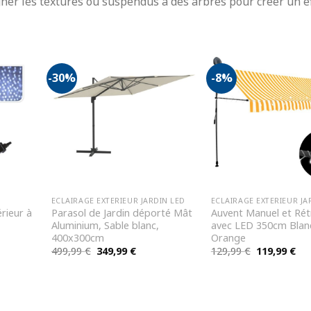
gner les textures ou suspendus à des arbres pour créer un e
-30%
-8%
ECLAIRAGE EXTERIEUR JARDIN LED
ECLAIRAGE EXTERIEUR JA
érieur à
Parasol de Jardin déporté Mât
Auvent Manuel et Rét
Aluminium, Sable blanc,
avec LED 350cm Blan
400x300cm
Orange
Le
Le
Le
Le
499,99
€
349,99
€
129,99
€
119,99
€
prix
prix
prix
pri
initial
actuel
initial
act
était :
est :
était :
est 
499,99 €.
349,99 €.
129,99 €.
119