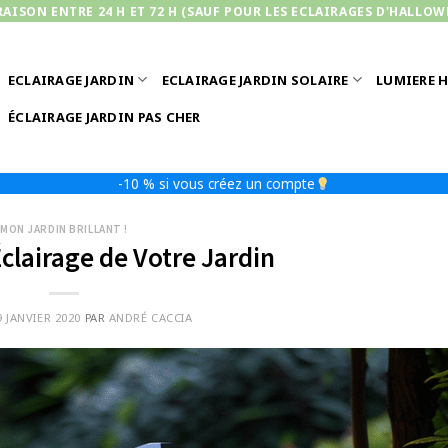
RAISON ENTRE 24 H ET 72 H (SAUF POUR LES ECLAIRAGES D'HALLOW
ECLAIRAGE JARDIN
ECLAIRAGE JARDIN SOLAIRE
LUMIERE 
ÉCLAIRAGE JARDIN PAS CHER
-10 % si vous créez un compte
MON JARDIN BRILLANT !
Éclairage de Votre Jardin
9 JANVIER 2020
PAR
ANDRÉ CACCIA