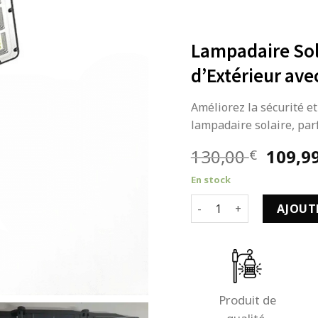
Lampadaire Sol
d’Extérieur ave
Améliorez la sécurité et
lampadaire solaire, parf
Le
130,00
109,9
€
prix
En stock
initial
quantité de Lampadaire S
était :
AJOUT
130,00
Produit de