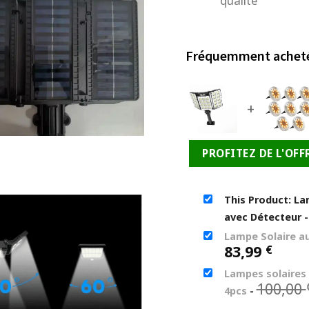
qualité
Fréquemment achet
+
PROFITEZ DE L'OFF
This Product: La
avec Détecteur
Lampe Solaire a
83,99
€
Lampes solaires à
100,00
4pcs
-