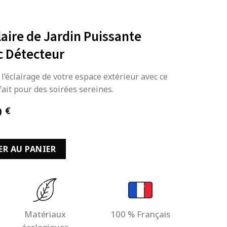
aire de Jardin Puissante
c Détecteur
 l’éclairage de votre espace extérieur avec ce
ait pour des soirées sereines.
Le
9
€
prix
actuel
olaire de Jardin Puissante d'Extérieur avec Détecteur
est :
ER AU PANIER
 €.
109,99 €.
Matériaux
100 % Français