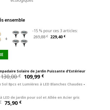
écologiques
és ensemble
-15 % pour ces 3 articles:
Le
Le
269,88
€
229,40
€
+
prix
prix
initial
actuel
RE
était :
est :
269,88 €.
229,40 €.
mpadaire Solaire de Jardin Puissante d'Extérieur
Le
Le
130,00
109,99
€
€
-
prix
prix
u Sol 8pcs et Lumières à LED Blanches Chaudes
-
initial
actuel
était :
est :
130,00 €.
109,99 €.
 LED de jardin pour sol et Allée en Acier gris
Le
Le
75,90
€
€
prix
prix