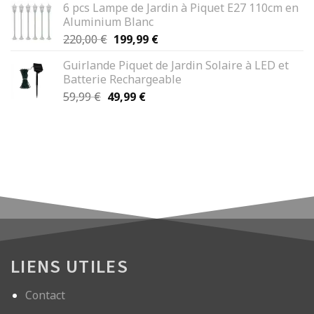
6 pcs Lampe de Jardin à Piquet E27 110cm en
initial
actuel
Aluminium Blanc
était :
est :
Le
Le
220,00
€
199,99
€
62,50 €.
49,90 €.
prix
prix
Guirlande Piquet de Jardin Solaire à LED et
initial
actuel
Batterie Rechargeable
était :
est :
Le
Le
59,99
€
49,99
€
220,00 €.
199,99 €.
prix
prix
initial
actuel
était :
est :
59,99 €.
49,99 €.
LIENS UTILES
Contact