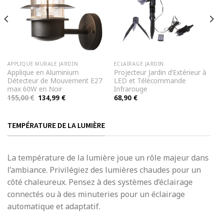
APPLIQUE MURALE JARDIN
ECLAIRAGE JARDIN
Applique en Aluminium
Projecteur Jardin d’Extérieur à
Détecteur de Mouvement E27
LED et Télécommande
max 60W en Noir
Infrarouge
Le
Le
155,00
€
134,99
€
68,90
€
prix
prix
initial
actuel
était :
est :
155,00 €.
134,99 €.
TEMPÉRATURE DE LA LUMIÈRE
La température de la lumière joue un rôle majeur dans
l’ambiance. Privilégiez des lumières chaudes pour un
côté chaleureux. Pensez à des systèmes d’éclairage
connectés ou à des minuteries pour un éclairage
automatique et adaptatif.