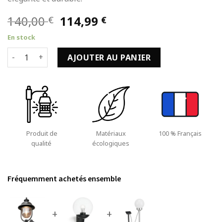
Le
Le
140,00
114,99
€
€
prix
prix
En stock
initial
actuel
quantité de Lanterne de Jardin Applique Murale en Haut Ac
était :
est :
AJOUTER AU PANIER
140,00 €.
114,99 €.
Produit de
Matériaux
100 % Français
qualité
écologiques
Fréquemment achetés ensemble
+
+