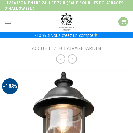
Passer
LIVRAISON ENTRE 24 H ET 72 H (SAUF POUR LES ECLAIRAGES
D'HALLOWEEN)
au
contenu
-10 % si vous créez un compte
ACCUEIL
/
ECLAIRAGE JARDIN
-18%