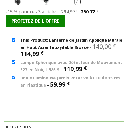
Le
Le
-15 % pour ces 3 articles:
294,97
€
250,72
€
prix
prix
PROFITEZ DE L'OFFRE
initial
actuel
était :
est :
294,97 €.
250,72 €.
This Product: Lanterne de Jardin Applique Murale
Le
140,00
€
en Haut Acier Inoxydable Brossé
-
pri
Le
114,99
€
ini
prix
Lampe Sphèrique avec Détecteur de Mouvement
éta
actuel
119,99
€
140
E27 en Noir, L 585 S
-
est :
114,99 €.
Boule Lumineuse Jardin Rotative à LED de 15 cm
59,99
€
en Plastique
-
DESCRIPTION