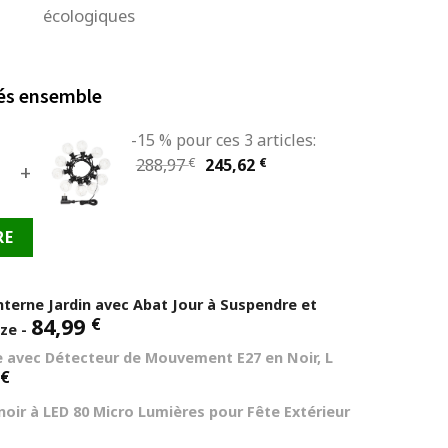
écologiques
és ensemble
-15 % pour ces 3 articles:
Le
Le
288,97
€
245,62
€
+
prix
prix
initial
actuel
RE
était :
est :
288,97 €.
245,62 €.
nterne Jardin avec Abat Jour à Suspendre et
84,99
€
nze
-
 avec Détecteur de Mouvement E27 en Noir, L
€
 noir à LED 80 Micro Lumières pour Fête Extérieur