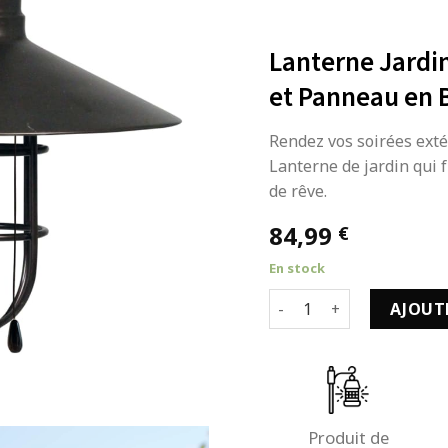
Lanterne Jardi
et Panneau en 
Rendez vos soirées exté
Lanterne de jardin qui 
de rêve.
84,99
€
En stock
quantité de Lanterne Ja
AJOUT
Produit de