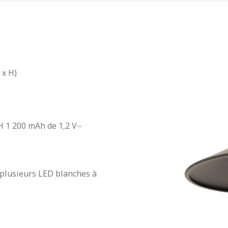
 x H)
H 1 200 mAh de 1,2 V⎓
 plusieurs LED blanches à