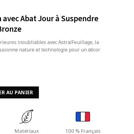
n avec Abat Jour à Suspendre
Bronze
rieures inoubliables avec AstralFeuillage, la
fusionne nature et technologie pour un décor
rdin avec Abat Jour à Suspendre et Panneau en Bronze
ER AU PANIER
Matériaux
100 % Français