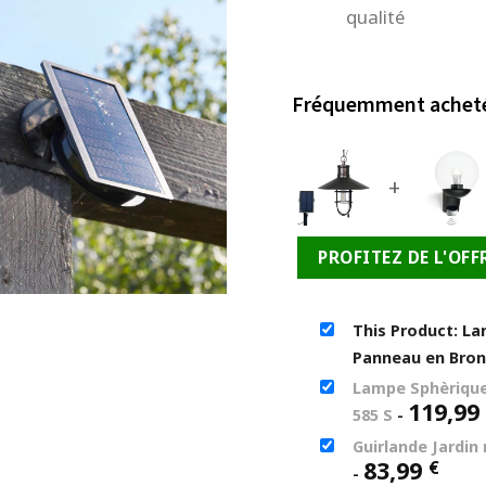
qualité
Fréquemment achet
+
PROFITEZ DE L'OFF
This Product: La
Panneau en Bro
Lampe Sphèrique
119,99
585 S
-
Guirlande Jardin
83,99
€
-