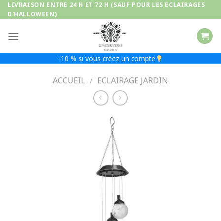
Passer
LIVRAISON ENTRE 24 H ET 72 H (SAUF POUR LES ECLAIRAGES
D'HALLOWEEN)
au
contenu
-10 % si vous créez un compte
ACCUEIL
/
ECLAIRAGE JARDIN