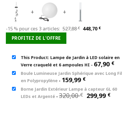
+
+
Le
Le
-15 % pour ces 3 articles:
527,88
€
448,70
€
prix
prix
PROFITEZ DE L'OFFRE
initial
actuel
était :
est :
527,88 €.
448,70 €.
This Product: Lampe de Jardin à LED solaire en
67,90
€
Verre craquelé et 6 ampoules HI
-
Boule Lumineuse Jardin Sphérique avec Long Fil
159,99
€
en Polypropylène
-
Borne Jardin Extérieur Lampe à capteur GL 60
Le
Le
320,00
299,99
€
€
LEDs et Argenté
-
prix
prix
initial
actuel
était :
est :
320,00 €.
299,99