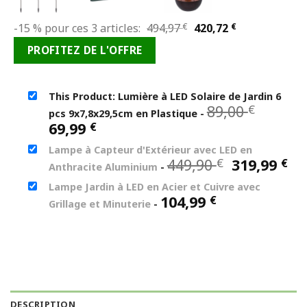
Le
Le
-15 % pour ces 3 articles:
494,97
€
420,72
€
prix
prix
PROFITEZ DE L'OFFRE
initial
actuel
était :
est :
494,97 €.
420,72 €.
This Product: Lumière à LED Solaire de Jardin 6
Le
89,00
€
pcs 9x7,8x29,5cm en Plastique
-
prix
Le
69,99
€
initial
prix
Lampe à Capteur d'Extérieur avec LED en
était :
actuel
Le
Le
449,90
319,99
€
€
89,00 €
Anthracite Aluminium
-
est :
prix
pr
69,99 €.
Lampe Jardin à LED en Acier et Cuivre avec
initial
ac
104,99
€
Grillage et Minuterie
-
était :
est
449,90 €.
31
DESCRIPTION