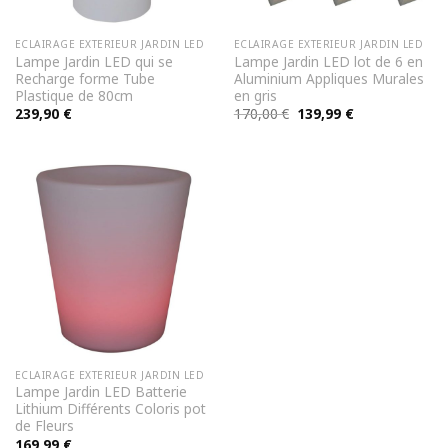
ECLAIRAGE EXTERIEUR JARDIN LED
ECLAIRAGE EXTERIEUR JARDIN LED
Lampe Jardin LED qui se
Lampe Jardin LED lot de 6 en
Recharge forme Tube
Aluminium Appliques Murales
Plastique de 80cm
en gris
Le
Le
239,90
€
170,00
€
139,99
€
prix
prix
initial
actuel
était :
est :
170,00 €.
139,99 €.
ECLAIRAGE EXTERIEUR JARDIN LED
Lampe Jardin LED Batterie
Lithium Différents Coloris pot
de Fleurs
169,99
€