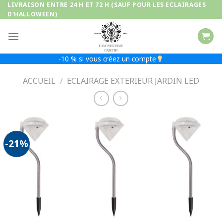
Passer
LIVRAISON ENTRE 24 H ET 72 H (SAUF POUR LES ECLAIRAGES
D'HALLOWEEN)
au
contenu
-10 % si vous créez un compte
ACCUEIL
/
ECLAIRAGE EXTERIEUR JARDIN LED
-21%