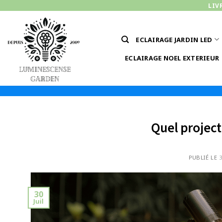
Passer
LIV
au
contenu
ECLAIRAGE JARDIN LED
ECLAIRAGE NOEL EXTERIEUR
Quel project
PUBLIÉ LE
3
30
Juil