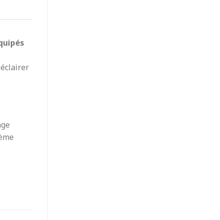
quipés
 éclairer
age
tème