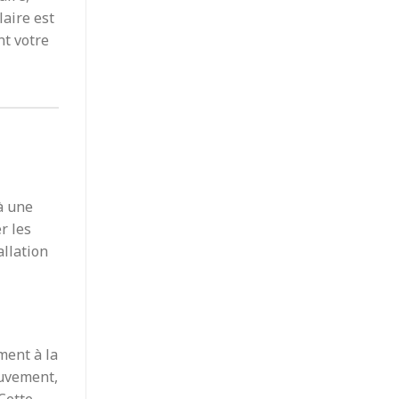
laire est
nt votre
 à une
r les
allation
ment à la
ouvement,