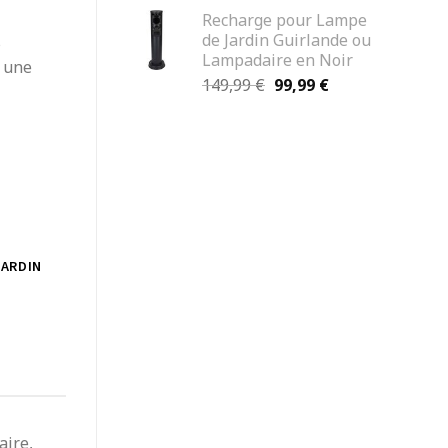
prix
prix
Recharge pour Lampe
initial
actuel
de Jardin Guirlande ou
s
était :
est :
Lampadaire en Noir
89,99 €.
69,99 €.
t une
Le
Le
149,99
€
99,99
€
prix
prix
initial
actuel
était :
est :
149,99 €.
99,99 €.
JARDIN
aire,