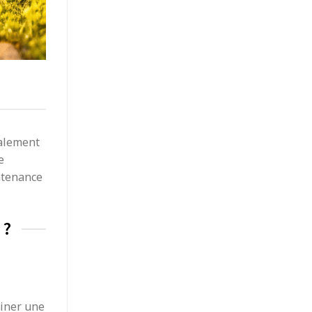
ralement
e
intenance
 ?
miner une