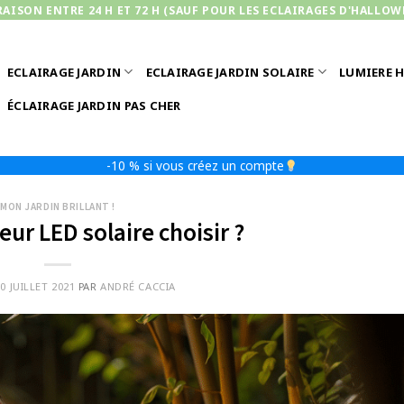
RAISON ENTRE 24 H ET 72 H (SAUF POUR LES ECLAIRAGES D'HALLOW
ECLAIRAGE JARDIN
ECLAIRAGE JARDIN SOLAIRE
LUMIERE 
ÉCLAIRAGE JARDIN PAS CHER
-10 % si vous créez un compte
MON JARDIN BRILLANT !
eur LED solaire choisir ?
0 JUILLET 2021
PAR
ANDRÉ CACCIA