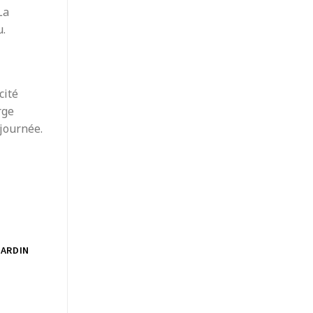
La
u.
cité
rge
 journée.
JARDIN