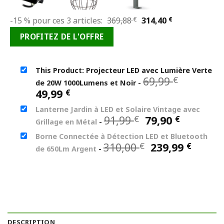
Le
Le
-15 % pour ces 3 articles:
369,88
€
314,40
€
prix
prix
PROFITEZ DE L'OFFRE
initial
actuel
était :
est :
369,88 €.
314,40 €.
This Product: Projecteur LED avec Lumière Verte
Le
69,99
€
de 20W 1000Lumens et Noir
-
prix
Le
49,99
€
initial
prix
Lanterne Jardin à LED et Solaire Vintage avec
était :
actuel
Le
Le
91,99
79,90
€
€
69,99 €.
Grillage en Métal
-
est :
prix
prix
49,99 €.
Borne Connectée à Détection LED et Bluetooth
initial
actuel
Le
Le
310,00
239,99
€
€
de 650Lm Argent
-
était :
est :
prix
prix
91,99 €.
79,90 €.
initial
actue
était :
est :
310,00 €.
239,99
DESCRIPTION