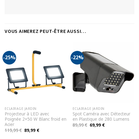
VOUS AIMEREZ PEUT-ÊTRE AUSSI…
-25%
-22%
ECLAIRAGE JARDIN
ECLAIRAGE JARDIN
Projecteur à LED avec
Spot Caméra avec Détecteur
Poignée 2×50 W Blanc froid en
en Plastique de 280 Lumens
Acier
Le
Le
89,99
€
69,99
€
prix
prix
Le
Le
119,99
€
89,99
€
initial
actuel
prix
prix
était :
est :
initial
actuel