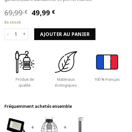
Le
Le
69,99
49,99
€
€
prix
prix
En stock
initial
actuel
quantité de Projecteur LED avec Lumière Verte de 20W 100
était :
est :
AJOUTER AU PANIER
69,99 €.
49,99 €.
Produit de
Matériaux
100 % Français
qualité
écologiques
Fréquemment achetés ensemble
+
+