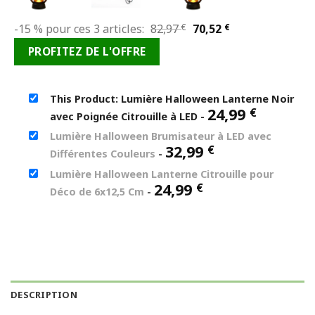
Le
Le
-15 % pour ces 3 articles:
82,97
€
70,52
€
prix
prix
PROFITEZ DE L'OFFRE
initial
actuel
était :
est :
82,97 €.
70,52 €.
This Product: Lumière Halloween Lanterne Noir
24,99
€
avec Poignée Citrouille à LED
-
Lumière Halloween Brumisateur à LED avec
32,99
€
Différentes Couleurs
-
Lumière Halloween Lanterne Citrouille pour
24,99
€
Déco de 6x12,5 Cm
-
DESCRIPTION