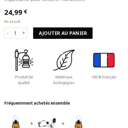
24,99
€
En stock
quantité de Lumière Halloween Lanterne Noir avec Poignée 
AJOUTER AU PANIER
Produit de
Matériaux
100 % Français
qualité
écologiques
Fréquemment achetés ensemble
+
+