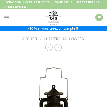
Passer
LIVRAISON ENTRE 24 H ET 72 H (SAUF POUR LES ECLAIRAGES
D'HALLOWEEN)
au
contenu
-10 % si vous créez un compte
ACCUEIL
/
LUMIERE HALLOWEEN