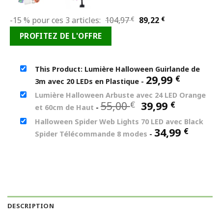
Le
Le
-15 % pour ces 3 articles:
104,97
€
89,22
€
prix
prix
PROFITEZ DE L'OFFRE
initial
actuel
était :
est :
104,97 €.
89,22 €.
This Product: Lumière Halloween Guirlande de
29,99
€
3m avec 20 LEDs en Plastique
-
Lumière Halloween Arbuste avec 24 LED Orange
Le
Le
55,00
39,99
€
€
et 60cm de Haut
-
prix
prix
Halloween Spider Web Lights 70 LED avec Black
initial
actuel
34,99
€
Spider Télécommande 8 modes
-
était :
est :
55,00 €.
39,99 €.
DESCRIPTION