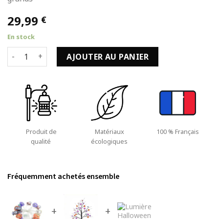
29,99
€
En stock
quantité de Lumière Halloween Guirlande de 3m avec 20 LED
AJOUTER AU PANIER
Produit de
Matériaux
100 % Français
qualité
écologiques
Fréquemment achetés ensemble
+
+