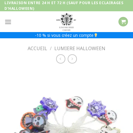
Passer
LIVRAISON ENTRE 24 H ET 72 H (SAUF POUR LES ECLAIRAGES
D'HALLOWEEN)
au
contenu
-10 % si vous créez un compte
ACCUEIL
/
LUMIERE HALLOWEEN