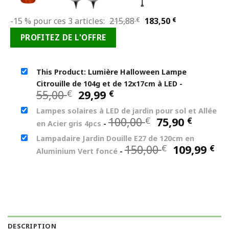
Le
Le
-15 % pour ces 3 articles:
215,88
€
183,50
€
prix
prix
PROFITEZ DE L'OFFRE
initial
actuel
était :
est :
215,88 €.
183,50 €.
This Product: Lumière Halloween Lampe
Citrouille de 104g et de 12x17cm à LED
-
Le
Le
55,00
29,99
€
€
prix
prix
Lampes solaires à LED de jardin pour sol et Allée
initial
actuel
Le
Le
100,00
75,90
€
€
en Acier gris 4pcs
-
était :
est :
prix
prix
55,00 €.
29,99 €.
Lampadaire Jardin Douille E27 de 120cm en
initial
actuel
Le
Le
150,00
109,99
€
€
Aluminium Vert foncé
-
était :
est :
prix
pr
100,00 €.
75,90 €
initial
ac
était :
est
150,00 €.
10
DESCRIPTION