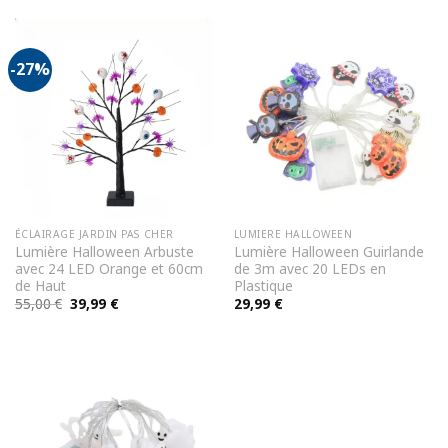
-27%
ÉCLAIRAGE JARDIN PAS CHER
LUMIERE HALLOWEEN
Lumière Halloween Arbuste
Lumière Halloween Guirlande
avec 24 LED Orange et 60cm
de 3m avec 20 LEDs en
de Haut
Plastique
Le
Le
55,00
€
39,99
€
29,99
€
prix
prix
initial
actuel
était :
est :
55,00 €.
39,99 €.