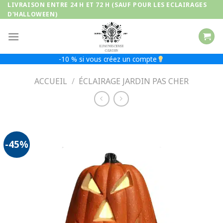
Passer
LIVRAISON ENTRE 24 H ET 72 H (SAUF POUR LES ECLAIRAGES
D'HALLOWEEN)
au
contenu
-10 % si vous créez un compte
ACCUEIL
/
ÉCLAIRAGE JARDIN PAS CHER
-45%