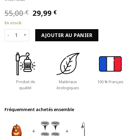
Le
Le
55,00
29,99
€
€
prix
prix
En stock
initial
actuel
quantité de Lumière Halloween Lampe Citrouille de 104g et
était :
est :
AJOUTER AU PANIER
55,00 €.
29,99 €.
Produit de
Matériaux
100 % Français
qualité
écologiques
Fréquemment achetés ensemble
+
+