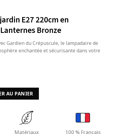
jardin E27 220cm en
 Lanternes Bronze
vec Gardien du Crépuscule, le lampadaire de
osphère enchantée et sécurisante dans votre
de jardin E27 220cm en Aluminium et 2 Lanternes Bronze
ER AU PANIER
Matériaux
100 % Français