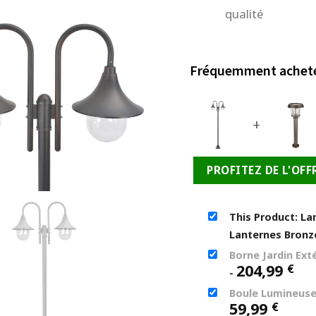
qualité
Fréquemment achet
+
PROFITEZ DE L'OFF
This Product: La
Lanternes Bron
Borne Jardin Ext
204,99
€
-
Boule Lumineuse 
59,99
€