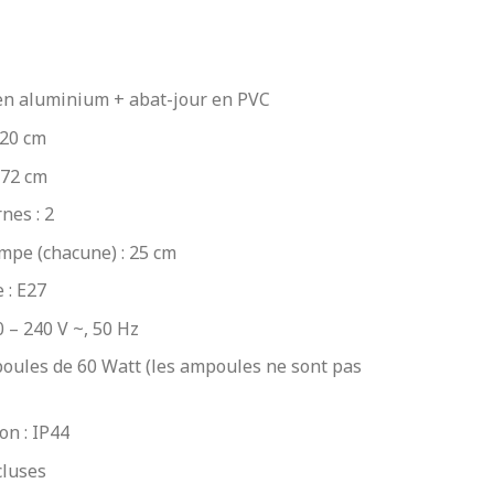
 en aluminium + abat-jour en PVC
220 cm
 72 cm
nes : 2
mpe (chacune) : 25 cm
 : E27
0 – 240 V ~, 50 Hz
oules de 60 Watt (les ampoules ne sont pas
on : IP44
cluses