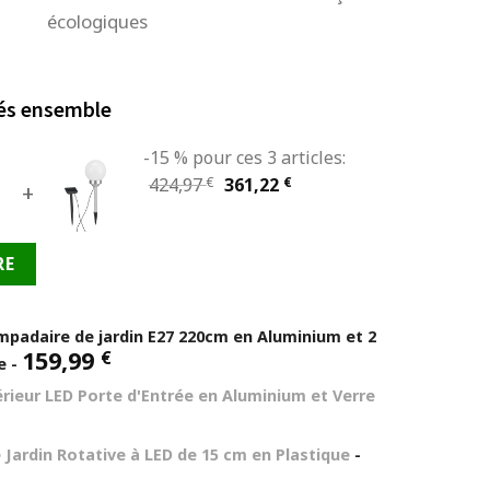
écologiques
és ensemble
-15 % pour ces 3 articles:
Le
Le
424,97
€
361,22
€
+
prix
prix
initial
actuel
RE
était :
est :
424,97 €.
361,22 €.
mpadaire de jardin E27 220cm en Aluminium et 2
159,99
€
ze
-
érieur LED Porte d'Entrée en Aluminium et Verre
Jardin Rotative à LED de 15 cm en Plastique
-