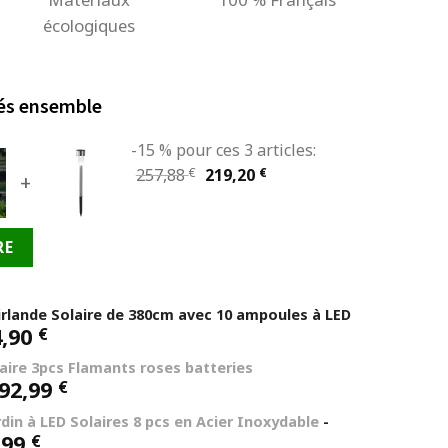
écologiques
és ensemble
-15 % pour ces 3 articles:
Le
Le
257,88
€
219,20
€
+
prix
prix
initial
actuel
RE
était :
est :
257,88 €.
219,20 €.
irlande Solaire de 380cm avec 10 ampoules à LED
4,90
€
aire 3pcs Flamants roses batteries
92,99
€
din à LED Solaires 8 pcs en Acier Inoxydable
-
Le
,99
€