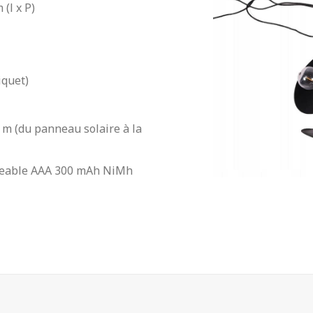
 (l x P)
iquet)
 m (du panneau solaire à la
argeable AAA 300 mAh NiMh