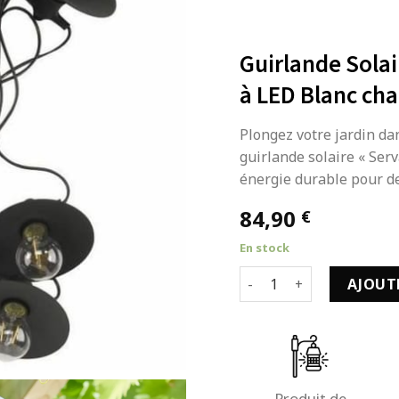
Guirlande Sola
à LED Blanc ch
Plongez votre jardin d
guirlande solaire « Ser
énergie durable pour de
84,90
€
En stock
quantité de Guirlande S
AJOUT
Produit de