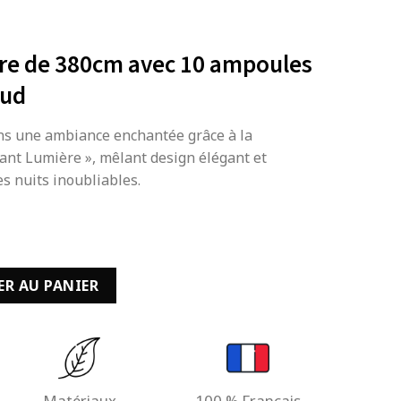
ire de 380cm avec 10 ampoules
aud
ans une ambiance enchantée grâce à la
vant Lumière », mêlant design élégant et
s nuits inoubliables.
olaire de 380cm avec 10 ampoules à LED Blanc chaud
ER AU PANIER
Matériaux
100 % Français