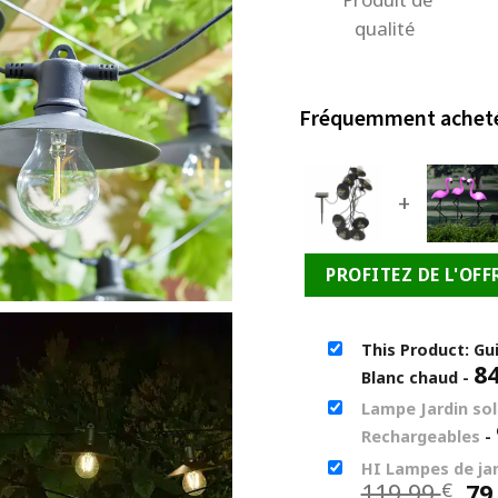
qualité
Fréquemment achet
+
PROFITEZ DE L'OFF
This Product: Gu
8
Blanc chaud
-
Lampe Jardin sol
Rechargeables
-
HI Lampes de jar
Le
119,99
79
€