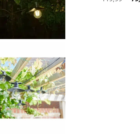
pr
ini
éta
11