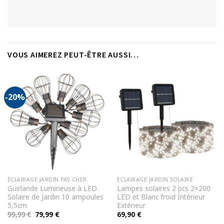
VOUS AIMEREZ PEUT-ÊTRE AUSSI…
-20%
ÉCLAIRAGE JARDIN PAS CHER
ECLAIRAGE JARDIN SOLAIRE
Guirlande Lumineuse à LED
Lampes solaires 2 pcs 2×200
Solaire de Jardin 10 ampoules
LED et Blanc froid Intérieur
5,5cm
Extérieur
Le
Le
99,99
€
79,99
€
69,90
€
prix
prix