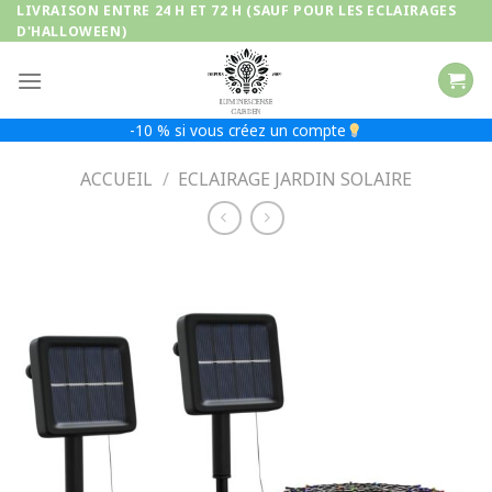
Passer
LIVRAISON ENTRE 24 H ET 72 H (SAUF POUR LES ECLAIRAGES
D'HALLOWEEN)
au
contenu
-10 % si vous créez un compte
ACCUEIL
/
ECLAIRAGE JARDIN SOLAIRE