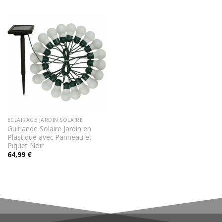
initial
actuel
était :
est :
99,99 €.
79,99 €.
ECLAIRAGE JARDIN SOLAIRE
Guirlande Solaire Jardin en
Plastique avec Panneau et
Piquet Noir
64,99
€