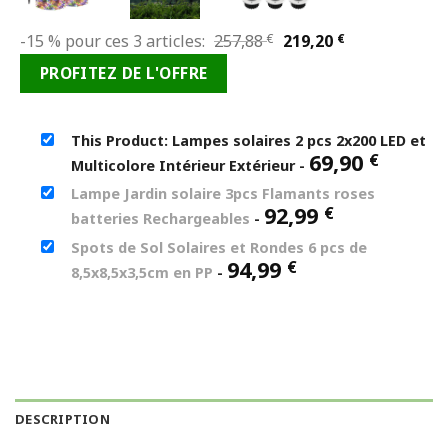
Le
Le
-15 % pour ces 3 articles:
257,88
€
219,20
€
prix
prix
PROFITEZ DE L'OFFRE
initial
actuel
était :
est :
257,88 €.
219,20 €.
This Product: Lampes solaires 2 pcs 2x200 LED et
69,90
€
Multicolore Intérieur Extérieur
-
Lampe Jardin solaire 3pcs Flamants roses
92,99
€
batteries Rechargeables
-
Spots de Sol Solaires et Rondes 6 pcs de
94,99
€
8,5x8,5x3,5cm en PP
-
DESCRIPTION