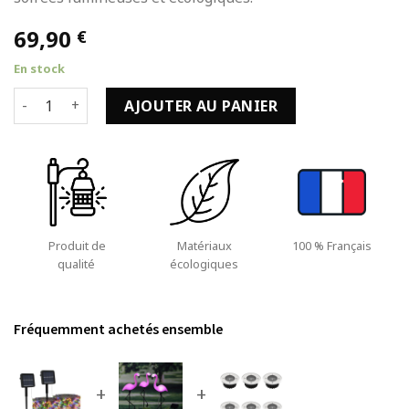
69,90
€
En stock
quantité de Lampes solaires 2 pcs 2x200 LED et Multicolore 
AJOUTER AU PANIER
Produit de
Matériaux
100 % Français
qualité
écologiques
Fréquemment achetés ensemble
+
+