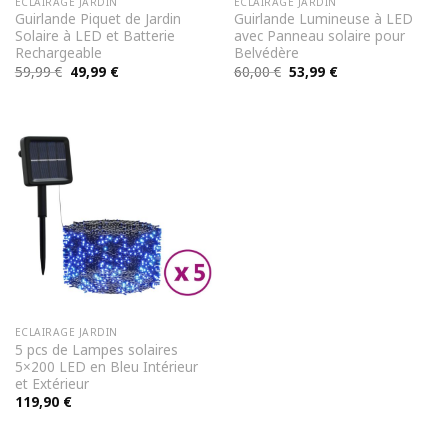
ECLAIRAGE JARDIN
ECLAIRAGE JARDIN
Guirlande Piquet de Jardin
Guirlande Lumineuse à LED
Solaire à LED et Batterie
avec Panneau solaire pour
Rechargeable
Belvédère
Le
Le
Le
Le
59,99
€
49,99
€
60,00
€
53,99
€
prix
prix
prix
prix
initial
actuel
initial
actuel
était :
est :
était :
est :
59,99 €.
49,99 €.
60,00 €.
53,99 €.
ECLAIRAGE JARDIN
5 pcs de Lampes solaires
5×200 LED en Bleu Intérieur
et Extérieur
119,90
€