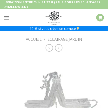
Passer
LIVRAISON ENTRE 24 H ET 72 H (SAUF POUR LES ECLAIRAGES
D'HALLOWEEN)
au
contenu
-10 % si vous créez un compte
ACCUEIL
/
ECLAIRAGE JARDIN