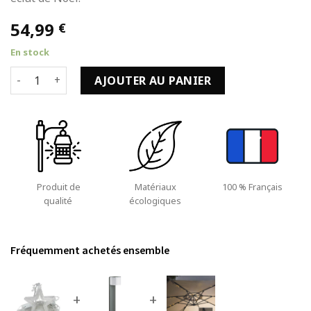
54,99
€
En stock
quantité de Guirlande Jardin Noël de 80cm avec Minuterie e
AJOUTER AU PANIER
Produit de
Matériaux
100 % Français
qualité
écologiques
Fréquemment achetés ensemble
+
+