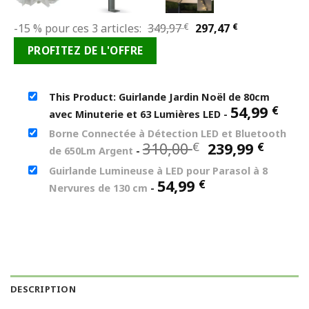
Le
Le
-15 % pour ces 3 articles:
349,97
€
297,47
€
prix
prix
PROFITEZ DE L'OFFRE
initial
actuel
était :
est :
349,97 €.
297,47 €.
This Product: Guirlande Jardin Noël de 80cm
54,99
€
avec Minuterie et 63 Lumières LED
-
Borne Connectée à Détection LED et Bluetooth
Le
Le
310,00
239,99
€
€
de 650Lm Argent
-
prix
prix
Guirlande Lumineuse à LED pour Parasol à 8
initial
actue
54,99
€
Nervures de 130 cm
-
était :
est :
310,00 €.
239,99
DESCRIPTION