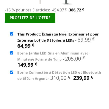
Le
Le
-15 % pour ces 3 articles:
454,97
€
386,72
€
prix
prix
PROFITEZ DE L'OFFRE
initial
actuel
était :
est :
454,97 €.
386,72 €.
This Product: Éclairage Noël Extérieur et pour
Le
89,99
€
Intérieur Lot de 3 Etoiles à LEDs
-
prix
Le
64,99
€
initi
prix
Borne Jardin LED Gris en Aluminium avec
était
actuel
Le
205,00
€
89,99
Minuterie Forme de Tulip
-
est :
prix
Le
149,99
€
64,99 €.
initial
prix
Borne Connectée à Détection LED et Bluetooth
était :
actuel
Le
Le
310,00
239,99
€
€
205,00 €.
de 650Lm Argent
-
est :
prix
prix
149,99 €.
initial
actue
était :
est :
310,00 €.
239,99