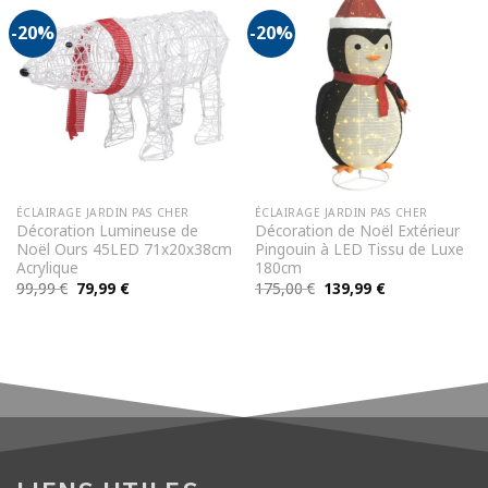
-20%
-20%
ÉCLAIRAGE JARDIN PAS CHER
ÉCLAIRAGE JARDIN PAS CHER
Décoration Lumineuse de
Décoration de Noël Extérieur
Noël Ours 45LED 71x20x38cm
Pingouin à LED Tissu de Luxe
Acrylique
180cm
Le
Le
Le
Le
99,99
€
79,99
€
175,00
€
139,99
€
prix
prix
prix
prix
initial
actuel
initial
actuel
était :
est :
était :
est :
99,99 €.
79,99 €.
175,00 €.
139,99 €.