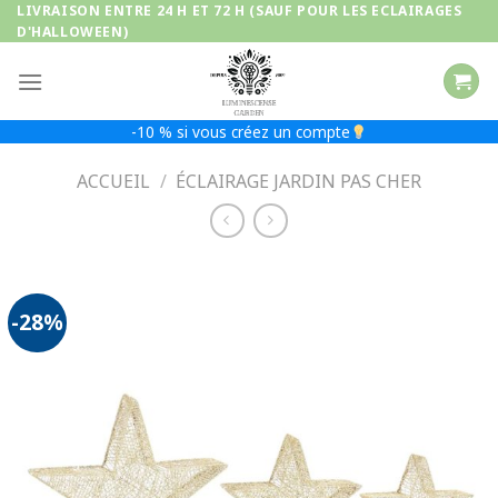
Passer
LIVRAISON ENTRE 24 H ET 72 H (SAUF POUR LES ECLAIRAGES
D'HALLOWEEN)
au
contenu
-10 % si vous créez un compte
ACCUEIL
/
ÉCLAIRAGE JARDIN PAS CHER
-28%