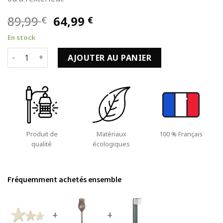
Le
Le
89,99
64,99
€
€
prix
prix
En stock
initial
actuel
quantité de Éclairage Noël Extérieur et pour Intérieur Lot d
était :
est :
AJOUTER AU PANIER
89,99 €.
64,99 €.
Produit de
Matériaux
100 % Français
qualité
écologiques
Fréquemment achetés ensemble
+
+