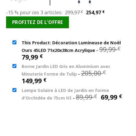
Le
Le
-15 % pour ces 3 articles:
299,97
€
254,97
€
prix
prix
PROFITEZ DE L'OFFRE
initial
actuel
était :
est :
299,97 €.
254,97 €.
This Product: Décoration Lumineuse de Noël
Le
99,99
€
Ours 45LED 71x20x38cm Acrylique
-
prix
Le
79,99
€
init
prix
Borne Jardin LED Gris en Aluminium avec
étai
actuel
Le
205,00
€
99,9
Minuterie Forme de Tulip
-
est :
prix
Le
149,99
€
79,99 €.
initial
prix
Lampe Solaire à LED de Jardin en forme
était :
actuel
Le
Le
89,99
69,99
€
€
205,00 €.
d'Orchidée de 75cm HI
-
est :
prix
prix
149,99 €.
initial
actu
était :
est :
89,99 €.
69,9