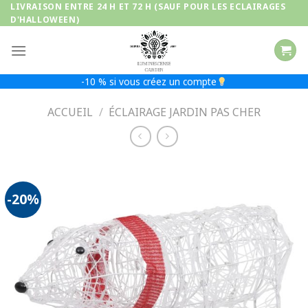
Passer
LIVRAISON ENTRE 24 H ET 72 H (SAUF POUR LES ECLAIRAGES
D'HALLOWEEN)
au
contenu
-10 % si vous créez un compte
ACCUEIL
/
ÉCLAIRAGE JARDIN PAS CHER
-20%