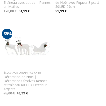
Traîneau avec Lot de 4 Rennes
de Noël avec Piquets 3 pcs à
en Mailles
50LED 29cm
Le
Le
120,00
€
94,99
€
59,99
€
prix
prix
initial
actuel
était :
est :
120,00 €.
94,99 €.
-35%
ÉCLAIRAGE JARDIN PAS CHER
Décoration de Noël |
Décorations festives Rennes
et traîneau 60 LED Extérieur
Argenté
Le
Le
75,00
€
48,99
€
prix
prix
initial
actuel
était :
est :
75,00 €.
48,99 €.