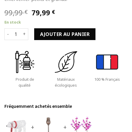
Le
Le
99,99
79,99
€
€
prix
prix
En stock
initial
actuel
quantité de Décoration Lumineuse de Noël Ours 45LED 71x
était :
est :
AJOUTER AU PANIER
99,99 €.
79,99 €.
Produit de
Matériaux
100 % Français
qualité
écologiques
Fréquemment achetés ensemble
+
+