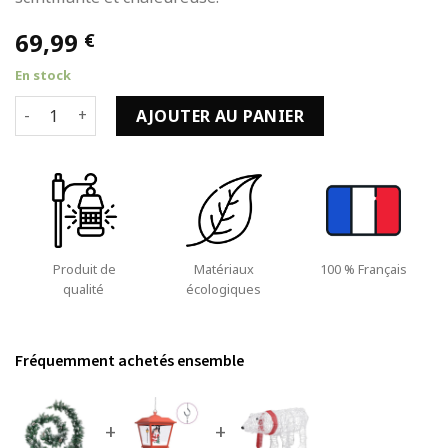
69,99
€
En stock
quantité de Éclairage Noël Extérieur Guirlande de 2,7m ave
AJOUTER AU PANIER
Produit de
Matériaux
100 % Français
qualité
écologiques
Fréquemment achetés ensemble
+
+