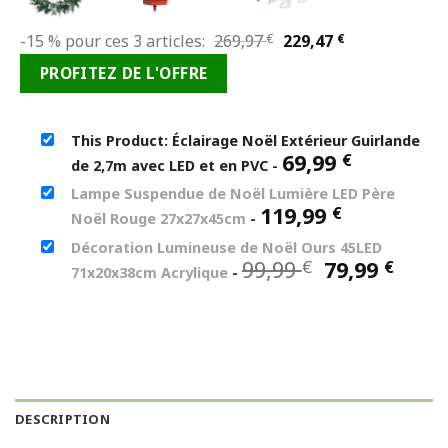
Le
Le
-15 % pour ces 3 articles:
269,97
€
229,47
€
prix
prix
PROFITEZ DE L'OFFRE
initial
actuel
était :
est :
269,97 €.
229,47 €.
This Product: Éclairage Noël Extérieur Guirlande
69,99
€
de 2,7m avec LED et en PVC
-
Lampe Suspendue de Noël Lumière LED Père
119,99
€
Noël Rouge 27x27x45cm
-
Décoration Lumineuse de Noël Ours 45LED
Le
Le
99,99
79,99
€
€
71x20x38cm Acrylique
-
prix
prix
initial
actu
était :
est :
99,99 €.
79,99
DESCRIPTION