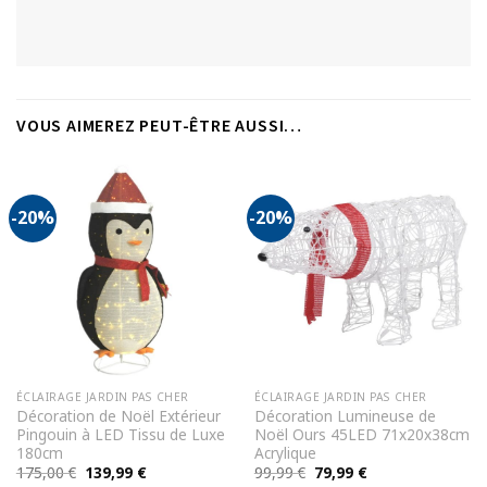
VOUS AIMEREZ PEUT-ÊTRE AUSSI…
-20%
-20%
ÉCLAIRAGE JARDIN PAS CHER
ÉCLAIRAGE JARDIN PAS CHER
Décoration de Noël Extérieur
Décoration Lumineuse de
Pingouin à LED Tissu de Luxe
Noël Ours 45LED 71x20x38cm
180cm
Acrylique
Le
Le
Le
Le
175,00
€
139,99
€
99,99
€
79,99
€
prix
prix
prix
prix