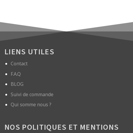
initial
actuel
initial
actuel
était :
est :
était :
est :
175,00 €.
139,99 €.
99,99 €.
79,99 €.
LIENS UTILES
Contact
F.A.Q
BLOG
Suivi de commande
Qui somme nous ?
NOS POLITIQUES ET MENTIONS