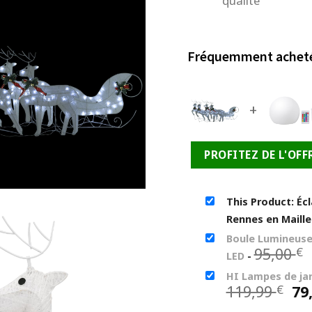
qualité
Fréquemment achet
+
PROFITEZ DE L'OFF
This Product: Éc
Rennes en Maill
Boule Lumineuse 
95,00
€
LED
-
HI Lampes de jar
Le
119,99
79
€
pr