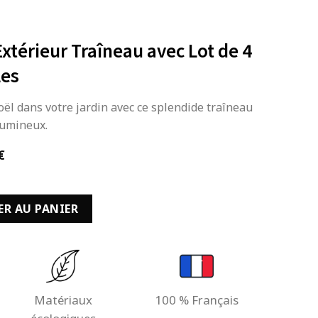
Extérieur Traîneau avec Lot de 4
les
ël dans votre jardin avec ce splendide traîneau
lumineux.
Le
€
prix
actuel
ël Extérieur Traîneau avec Lot de 4 Rennes en Mailles
est :
ER AU PANIER
 €.
94,99 €.
Matériaux
100 % Français