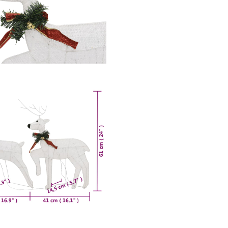
ini
éta
11