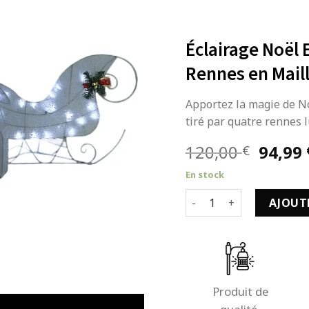
Éclairage Noël 
Rennes en Mail
Apportez la magie de No
tiré par quatre rennes 
Le
120,00
94,99
€
prix
En stock
initial
quantité de Éclairage No
était :
AJOUT
120,00
Produit de