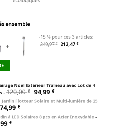
écologiques
és ensemble
-15 % pour ces 3 articles:
Le
Le
249,97
€
212,47
€
+
prix
prix
initial
actuel
RE
était :
est :
249,97 €.
212,47 €.
lairage Noël Extérieur Traîneau avec Lot de 4
Le
Le
120,00
94,99
€
€
es
-
prix
prix
Jardin Flotteur Solaire et Multi-lumière de 25
initial
actuel
Le
Le
74,99
€
était :
est :
prix
prix
120,00 €.
94,99 €.
din à LED Solaires 8 pcs en Acier Inoxydable
-
initial
actuel
Le
,99
€
était :
est :
ix
prix
95,00 €.
74,99 €.