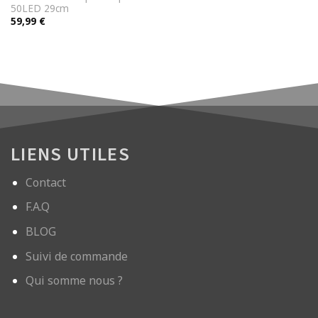
50LED 29cm
59,99
€
LIENS UTILES
Contact
F.A.Q
BLOG
Suivi de commande
Qui somme nous ?