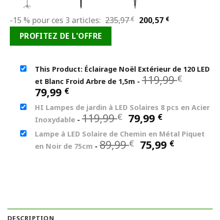
Le
Le
-15 % pour ces 3 articles:
235,97
€
200,57
€
prix
prix
PROFITEZ DE L'OFFRE
initial
actuel
était :
est :
235,97 €.
200,57 €.
This Product: Éclairage Noël Extérieur de 120 LED
Le
119,99
€
et Blanc Froid Arbre de 1,5m
-
prix
Le
79,99
€
initial
prix
HI Lampes de jardin à LED Solaires 8 pcs en Acier
était :
actuel
Le
Le
119,99
79,99
€
€
119,99 
Inoxydable
-
est :
prix
prix
79,99 €.
Lampe à LED Solaire de Chemin en Métal Piquet
initial
actuel
Le
Le
89,99
75,99
€
€
en Noir de 75cm
-
était :
est :
prix
prix
119,99 €.
79,99 €.
initial
actuel
était :
est :
89,99 €.
75,99 €.
DESCRIPTION