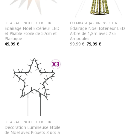
ECLAIRAGE NOEL EXTERIEUR
ÉCLAIRAGE JARDIN PAS CHER
Éclairage Noël Extérieur LED
Éclairage Noël Extérieur LED
et Pliable Etoile de 57cm et
Arbre de 1,8m avec 275
Plastique
Ampoules
Le
Le
49,99
€
99,99
€
79,99
€
prix
prix
initial
actuel
était :
est :
99,99 €.
79,99 €.
ECLAIRAGE NOEL EXTERIEUR
Décoration Lumineuse Etoile
de Noël avec Piquets 3 pcs à