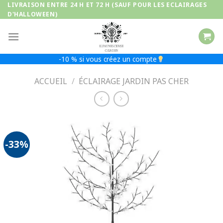
Passer
LIVRAISON ENTRE 24 H ET 72 H (SAUF POUR LES ECLAIRAGES
D'HALLOWEEN)
au
contenu
-10 % si vous créez un compte
ACCUEIL
/
ÉCLAIRAGE JARDIN PAS CHER
-33%