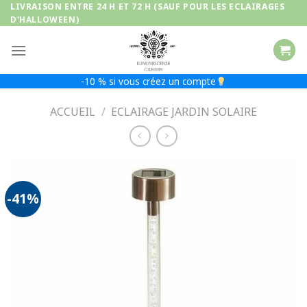
Passer
LIVRAISON ENTRE 24 H ET 72 H (SAUF POUR LES ECLAIRAGES
D'HALLOWEEN)
au
contenu
-10 % si vous créez un compte
ACCUEIL
/
ECLAIRAGE JARDIN SOLAIRE
-41%