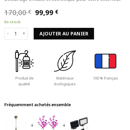
Le
Le
170,00
99,99
€
€
prix
prix
En stock
initial
actuel
quantité de Borne Solaire Jardin Lot de 24 Transparent à LE
était :
est :
AJOUTER AU PANIER
170,00 €.
99,99 €.
Produit de
Matériaux
100 % Français
qualité
écologiques
Fréquemment achetés ensemble
+
+