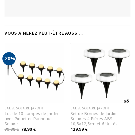
VOUS AIMEREZ PEUT-ÊTRE AUSSI…
-20%
BALISE SOLAIRE JARDIN
BALISE SOLAIRE JARDIN
Lot de 10 Lampes de Jardin
Set de Bornes de Jardin
avec Piquet et Panneau
Solaires 4 Pièces ABS
Solaire
10,5×12,5cm et 6 Unités
Le
Le
99,00
€
78,90
€
129,99
€
prix
prix