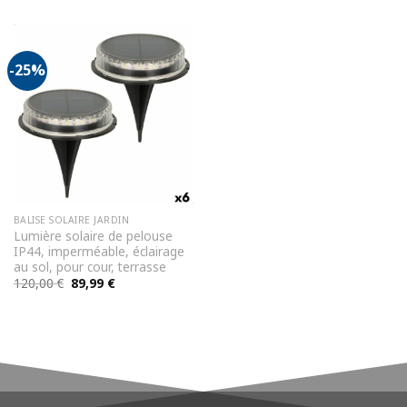
initial
actuel
était :
est :
99,00 €.
78,90 €.
-25%
BALISE SOLAIRE JARDIN
Lumière solaire de pelouse
IP44, imperméable, éclairage
au sol, pour cour, terrasse
Le
Le
120,00
€
89,99
€
prix
prix
initial
actuel
était :
est :
120,00 €.
89,99 €.