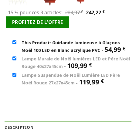
Le
Le
-15 % pour ces 3 articles:
284,97
€
242,22
€
prix
prix
PROFITEZ DE L'OFFRE
initial
actuel
était :
est :
284,97 €.
242,22 €.
This Product: Guirlande lumineuse à Glaçons
54,99
€
Noël 100 LED en Blanc acrylique PVC
-
Lampe Murale de Noël lumières LED et Père Noël
109,99
€
Rouge 40x27x45cm
-
Lampe Suspendue de Noël Lumière LED Père
119,99
€
Noël Rouge 27x27x45cm
-
DESCRIPTION