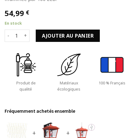
54,99
€
En stock
quantité de Guirlande lumineuse à Glaçons Noël 100 LED en 
AJOUTER AU PANIER
Produit de
Matériaux
100 % Français
qualité
écologiques
Fréquemment achetés ensemble
+
+