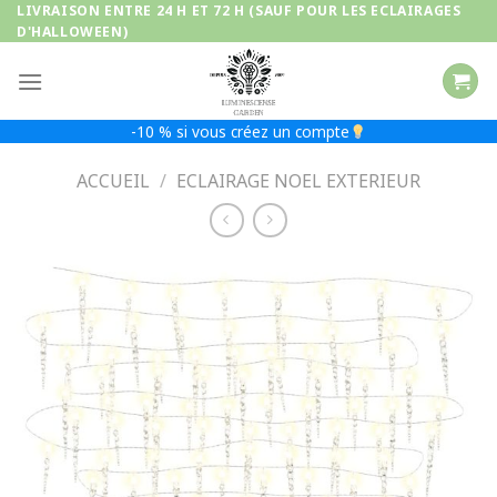
Passer
LIVRAISON ENTRE 24 H ET 72 H (SAUF POUR LES ECLAIRAGES
D'HALLOWEEN)
au
contenu
-10 % si vous créez un compte
ACCUEIL
/
ECLAIRAGE NOEL EXTERIEUR