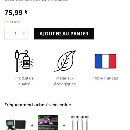
75,99
€
En stock
quantité de Spot Solaire Très éclairant avec Détecteur de 
AJOUTER AU PANIER
Produit de
Matériaux
100 % Français
qualité
écologiques
Fréquemment achetés ensemble
+
+