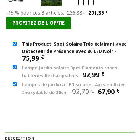
Le
Le
-15 % pour ces 3 articles:
236,88
€
201,35
€
prix
prix
PROFITEZ DE L'OFFRE
initial
actuel
était :
est :
236,88 €.
201,35 €.
This Product: Spot Solaire Très éclairant avec
Détecteur de Présence avec 80 LED Noir
-
75,99
€
Lampe Jardin solaire 3pcs Flamants roses
92,99
€
batteries Rechargeables
-
Lampes de jardin à LED solaires 4pcs en Acier
Le
Le
92,70
67,90
€
€
Inoxydable de 36cm
-
prix
prix
initial
actue
était :
est :
92,70 €.
67,90 
DESCRIPTION