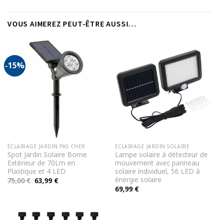
VOUS AIMEREZ PEUT-ÊTRE AUSSI…
-15%
ÉCLAIRAGE JARDIN PAS CHER
ECLAIRAGE JARDIN SOLAIRE
Spot Jardin Solaire Borne
Lampe solaire à détecteur de
Extérieur de 70Lm en
mouvement avec panneau
Plastique et 4 LED
solaire individuel, 56 LED à
énergie solaire
Le
Le
75,00
€
63,99
€
prix
prix
69,99
€
initial
actuel
était :
est :
75,00 €.
63,99 €.