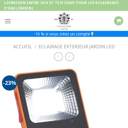
Passer
LIVRAISON ENTRE 24 H ET 72 H (SAUF POUR LES ECLAIRAGES
D'HALLOWEEN)
au
contenu
-10 % si vous créez un compte
ACCUEIL
/
ECLAIRAGE EXTERIEUR JARDIN LED
-23%