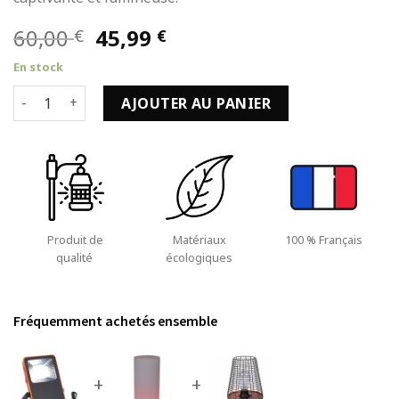
Le
Le
60,00
45,99
€
€
prix
prix
En stock
initial
actuel
quantité de Projecteur à LED ABS de 5W Blanc froid en Noir
était :
est :
AJOUTER AU PANIER
60,00 €.
45,99 €.
Produit de
Matériaux
100 % Français
qualité
écologiques
Fréquemment achetés ensemble
+
+