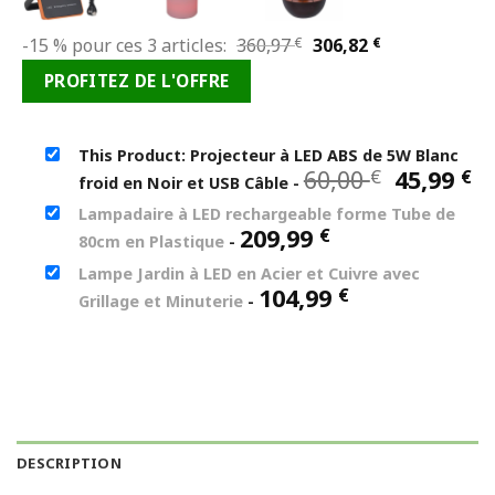
Le
Le
-15 % pour ces 3 articles:
360,97
€
306,82
€
prix
prix
PROFITEZ DE L'OFFRE
initial
actuel
était :
est :
360,97 €.
306,82 €.
This Product: Projecteur à LED ABS de 5W Blanc
Le
L
60,00
45,99
€
€
froid en Noir et USB Câble
-
prix
pr
Lampadaire à LED rechargeable forme Tube de
initial
a
209,99
€
80cm en Plastique
-
était :
es
60,00 €.
45
Lampe Jardin à LED en Acier et Cuivre avec
104,99
€
Grillage et Minuterie
-
DESCRIPTION