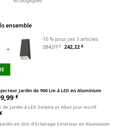
écologiques
és ensemble
-15 % pour ces 3 articles:
Le
Le
284,97
€
242,22
€
+
prix
prix
initial
actuel
RE
était :
est :
284,97 €.
242,22 €.
ojecteur Jardin de 900 Lm à LED en Aluminium
69,99
€
 de Jardin à LED Solaire et Abat jour motif
€
Jardin en Gris d'Eclairage Extérieur en Aluminium