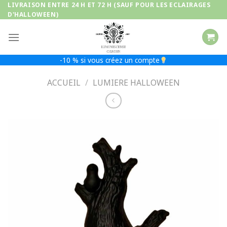
Passer
LIVRAISON ENTRE 24 H ET 72 H (SAUF POUR LES ECLAIRAGES
D'HALLOWEEN)
au
contenu
-10 % si vous créez un compte
ACCUEIL
/
LUMIERE HALLOWEEN