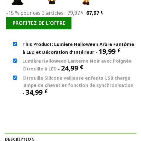
Le
Le
-15 % pour ces 3 articles:
79,97
€
67,97
€
prix
prix
PROFITEZ DE L'OFFRE
initial
actuel
était :
est :
79,97 €.
67,97 €.
This Product: Lumiere Halloween Arbre Fantôme
19,99
€
à LED et Décoration d'Intérieur
-
Lumière Halloween Lanterne Noir avec Poignée
24,99
€
Citrouille à LED
-
Citrouille Silicone veilleuse enfants USB charge
lampe de chevet et fonction de synchronisation
34,99
€
-
DESCRIPTION