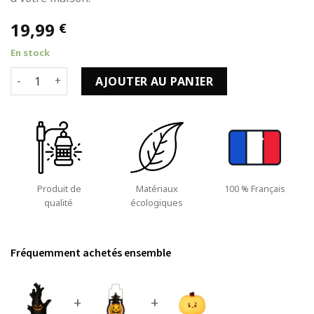
19,99
€
En stock
quantité de Lumiere Halloween Arbre Fantôme à LED et Déc
AJOUTER AU PANIER
Produit de
Matériaux
100 % Français
qualité
écologiques
Fréquemment achetés ensemble
+
+