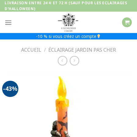
Passer
LIVRAISON ENTRE 24 H ET 72 H (SAUF POUR LES ECLAIRAGES
D'HALLOWEEN)
au
contenu
-10 % si vous créez un compte
ACCUEIL
/
ÉCLAIRAGE JARDIN PAS CHER
-43%