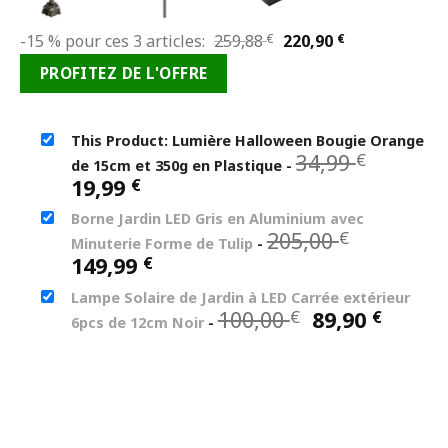
Le
Le
-15 % pour ces 3 articles:
259,88
€
220,90
€
prix
prix
PROFITEZ DE L'OFFRE
initial
actuel
était :
est :
259,88 €.
220,90 €.
This Product: Lumière Halloween Bougie Orange
Le
34,99
€
de 15cm et 350g en Plastique
-
prix
Le
19,99
€
initial
prix
Borne Jardin LED Gris en Aluminium avec
était :
actuel
Le
205,00
€
34,99 €
Minuterie Forme de Tulip
-
est :
prix
Le
149,99
€
19,99 €.
initial
prix
Lampe Solaire de Jardin à LED Carrée extérieur
était :
actuel
Le
Le
100,00
89,90
€
€
205,00 €.
6pcs de 12cm Noir
-
est :
prix
prix
149,99 €.
initial
actue
était :
est :
100,00 €.
89,90 