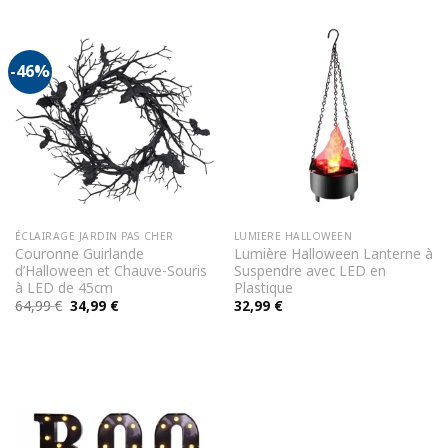
-46%
ÉCLAIRAGE JARDIN PAS CHER
LUMIERE HALLOWEEN
Couronne Guirlande
Lumière Halloween Lanterne à
d’Halloween et Chauve-Souris
Suspendre avec LED en
à LED de 45cm
Plastique
Le
Le
64,99
€
34,99
€
32,99
€
prix
prix
initial
actuel
était :
est :
64,99 €.
34,99 €.