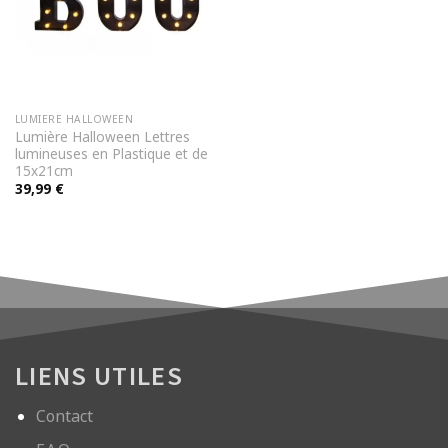
LUMIERE HALLOWEEN
Lumière Halloween Lettres
lumineuses en Plastique et de
15x21cm
39,99
€
LIENS UTILES
Contact