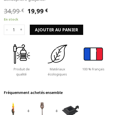
Le
Le
34,99
19,99
€
€
prix
prix
En stock
initial
actuel
quantité de Lumière Halloween Bougie Orange de 15cm et 3
était :
est :
AJOUTER AU PANIER
34,99 €.
19,99 €.
Produit de
Matériaux
100 % Français
qualité
écologiques
Fréquemment achetés ensemble
+
+