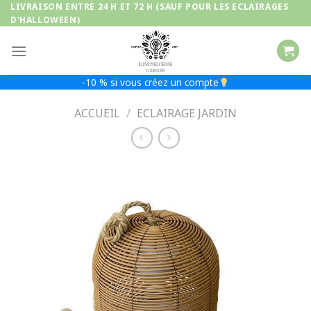
Passer
LIVRAISON ENTRE 24 H ET 72 H (SAUF POUR LES ECLAIRAGES
D'HALLOWEEN)
au
contenu
-10 % si vous créez un compte
ACCUEIL
/
ECLAIRAGE JARDIN