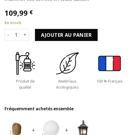
109,99
€
En stock
quantité de Suspension Extérieur Sans fil Lanterne de Jardi
AJOUTER AU PANIER
Produit de
Matériaux
100 % Français
qualité
écologiques
Fréquemment achetés ensemble
+
+