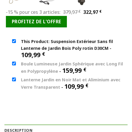
Le
Le
-15 % pour ces 3 articles:
379,97
€
322,97
€
prix
prix
PROFITEZ DE L'OFFRE
initial
actuel
était :
est :
379,97 €.
322,97 €.
This Product: Suspension Extérieur Sans fil
Lanterne de Jardin Bois Poly rotin D30CM
-
109,99
€
Boule Lumineuse Jardin Sphérique avec Long Fil
159,99
€
en Polypropylène
-
Lanterne Jardin en Noir Mat et Aliminium avec
109,99
€
Verre Transparent
-
DESCRIPTION