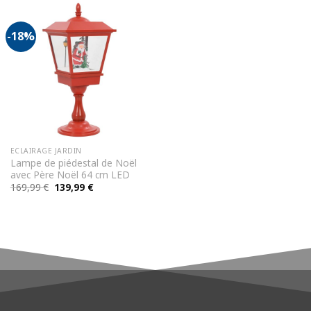
-18%
ECLAIRAGE JARDIN
Lampe de piédestal de Noël
avec Père Noël 64 cm LED
Le
Le
169,99
€
139,99
€
prix
prix
initial
actuel
était :
est :
169,99 €.
139,99 €.