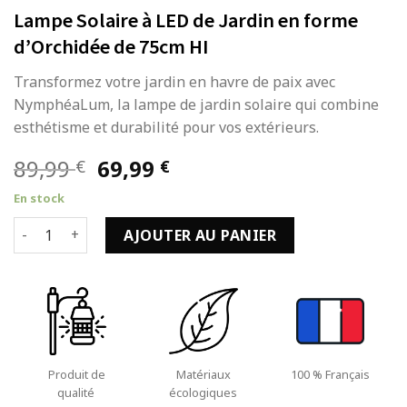
Lampe Solaire à LED de Jardin en forme
d’Orchidée de 75cm HI
Transformez votre jardin en havre de paix avec
NymphéaLum, la lampe de jardin solaire qui combine
esthétisme et durabilité pour vos extérieurs.
Le
Le
89,99
69,99
€
€
prix
prix
En stock
initial
actuel
quantité de Lampe Solaire à LED de Jardin en forme d'Orch
était :
est :
AJOUTER AU PANIER
89,99 €.
69,99 €.
Produit de
Matériaux
100 % Français
qualité
écologiques