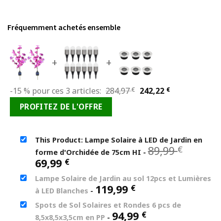
Fréquemment achetés ensemble
+
+
Le
Le
-15 % pour ces 3 articles:
284,97
€
242,22
€
prix
prix
PROFITEZ DE L'OFFRE
initial
actuel
était :
est :
284,97 €.
242,22 €.
This Product: Lampe Solaire à LED de Jardin en
Le
89,99
€
forme d'Orchidée de 75cm HI
-
prix
Le
69,99
€
initial
prix
Lampe Solaire de Jardin au sol 12pcs et Lumières
était :
actuel
119,99
€
89,99 €
à LED Blanches
-
est :
69,99 €.
Spots de Sol Solaires et Rondes 6 pcs de
94,99
€
8,5x8,5x3,5cm en PP
-