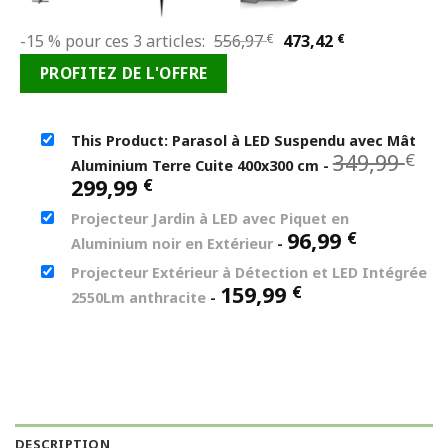
Le
Le
-15 % pour ces 3 articles:
556,97
€
473,42
€
prix
prix
PROFITEZ DE L'OFFRE
initial
actuel
était :
est :
556,97 €.
473,42 €.
This Product: Parasol à LED Suspendu avec Mât
Le
349,99
€
Aluminium Terre Cuite 400x300 cm
-
pr
Le
299,99
€
in
prix
Projecteur Jardin à LED avec Piquet en
ét
actuel
96,99
€
34
Aluminium noir en Extérieur
-
est :
299,99 €.
Projecteur Extérieur à Détection et LED Intégrée
159,99
€
2550Lm anthracite
-
DESCRIPTION