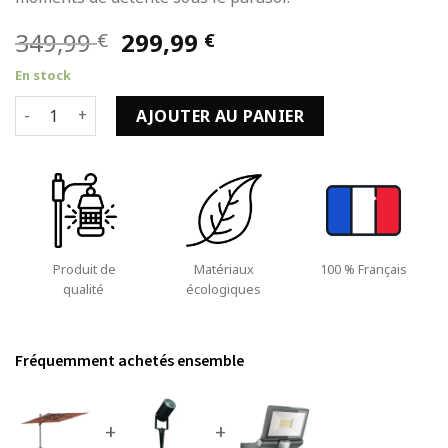
Le
Le
349,99
299,99
€
€
prix
prix
En stock
initial
actuel
quantité de Parasol à LED Suspendu avec Mât Aluminium Te
était :
est :
AJOUTER AU PANIER
349,99 €.
299,99 €.
Produit de
Matériaux
100 % Français
qualité
écologiques
Fréquemment achetés ensemble
+
+