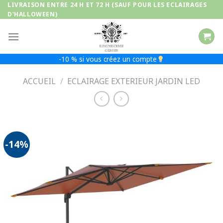
Passer
LIVRAISON ENTRE 24 H ET 72 H (SAUF POUR LES ECLAIRAGES
D'HALLOWEEN)
au
contenu
-10 % si vous créez un compte
ACCUEIL
/
ECLAIRAGE EXTERIEUR JARDIN LED
-14%