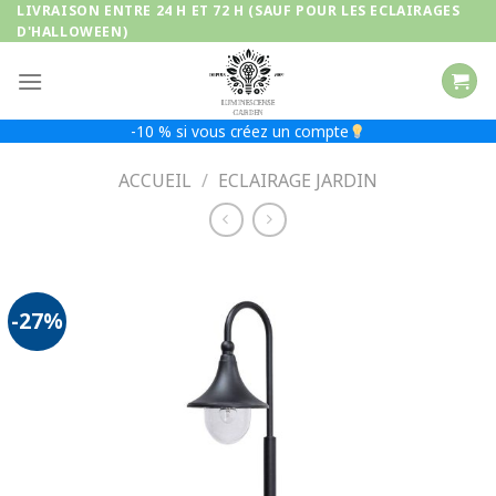
Passer
LIVRAISON ENTRE 24 H ET 72 H (SAUF POUR LES ECLAIRAGES
D'HALLOWEEN)
au
contenu
-10 % si vous créez un compte
ACCUEIL
/
ECLAIRAGE JARDIN
-27%