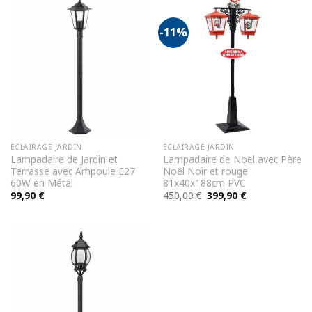
-11%
ECLAIRAGE JARDIN
ECLAIRAGE JARDIN
Lampadaire de Jardin et
Lampadaire de Noël avec Père
Terrasse avec Ampoule E27
Noël Noir et rouge
60W en Métal
81x40x188cm PVC
Le
Le
99,90
€
450,00
€
399,90
€
prix
prix
initial
actuel
était :
est :
450,00 €.
399,90 €.