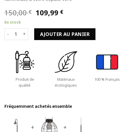
Le
Le
150,00
109,99
€
€
prix
prix
En stock
initial
actuel
quantité de Lampadaire Jardin Douille E27 de 120cm en Alu
était :
est :
AJOUTER AU PANIER
150,00 €.
109,99 €.
Produit de
Matériaux
100 % Français
qualité
écologiques
Fréquemment achetés ensemble
+
+