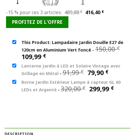
Le
Le
-15 % pour ces 3 articles:
489,88
€
416,40
€
prix
prix
PROFITEZ DE L'OFFRE
initial
actuel
était :
est :
489,88 €.
416,40 €.
This Product: Lampadaire Jardin Douille E27 de
Le
150,00
€
120cm en Aluminium Vert foncé
-
prix
Le
109,99
€
init
prix
Lanterne Jardin à LED et Solaire Vintage avec
étai
actuel
Le
Le
91,99
79,90
€
€
150,
Grillage en Métal
-
est :
prix
prix
109,99 €.
Borne Jardin Extérieur Lampe à capteur GL 60
initial
actuel
Le
Le
320,00
299,99
€
€
LEDs et Argenté
-
était :
est :
prix
prix
91,99 €.
79,90 €.
initial
actuel
était :
est :
320,00 €.
299,99
DESCRIPTION